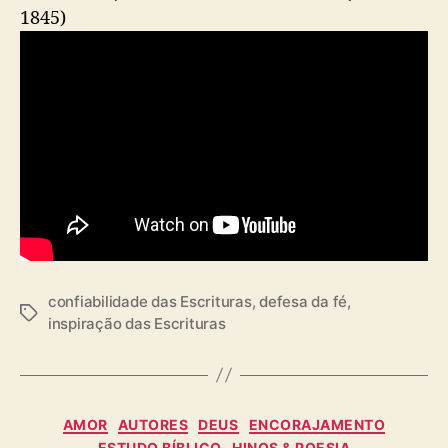
1845)
confiabilidade das Escrituras
,
defesa da fé
,
T
inspiração das Escrituras
a
g
s
C
AMOR
AUTORES
DEUS
ENCORAJAMENTO
a
ESTUDO BÍBLICO
HINOS & POESIA