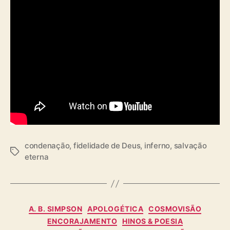
condenação
,
fidelidade de Deus
,
inferno
,
salvação
T
eterna
a
g
s
C
A. B. SIMPSON
APOLOGÉTICA
COSMOVISÃO
a
ENCORAJAMENTO
HINOS & POESIA
t