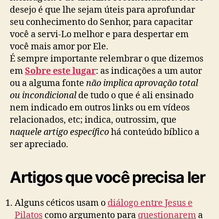
7
desejo é que lhe sejam úteis para aprofundar
)
seu conhecimento do Senhor, para capacitar
você a servi-Lo melhor e para despertar em
você mais amor por Ele.
É sempre importante relembrar o que dizemos
em
Sobre este lugar
: as indicações a um autor
ou a alguma fonte
não implica aprovação total
ou incondicional
de tudo o que é ali ensinado
nem indicado em outros links ou em vídeos
relacionados, etc; indica, outrossim, que
naquele artigo específico
há conteúdo bíblico a
ser apreciado.
Artigos que você precisa ler
Alguns céticos usam o
diálogo entre Jesus e
Pilatos
como argumento para
questionarem
a