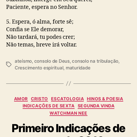
Paciente, espera no Senhor.
5. Espera, ó alma, forte sê;
Confia se Ele demorar,
Não tardará, tu podes crer;
Não temas, breve irá voltar.
ateísmo
,
consolo de Deus
,
consolo na tribulação
,
T
Crescimento espiritual
,
maturidade
a
g
s
C
AMOR
CRISTO
ESCATOLOGIA
HINOS & POESIA
a
INDICAÇÕES DE SEXTA
SEGUNDA VINDA
t
WATCHMAN NEE
e
g
Primeiro Indicações de
o