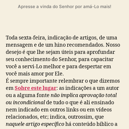
o
s
Apresse a vinda do Senhor por amá-Lo mais!
e
x
t
a
(
Toda sexta-feira, indicação de artigos, de uma
2
mensagem e de um hino recomendados. Nosso
6
desejo é que lhe sejam úteis para aprofundar
)
seu conhecimento do Senhor, para capacitar
você a servi-Lo melhor e para despertar em
você mais amor por Ele.
É sempre importante relembrar o que dizemos
em
Sobre este lugar
: as indicações a um autor
ou a alguma fonte
não implica aprovação total
ou incondicional
de tudo o que é ali ensinado
nem indicado em outros links ou em vídeos
relacionados, etc; indica, outrossim, que
naquele artigo específico
há conteúdo bíblico a