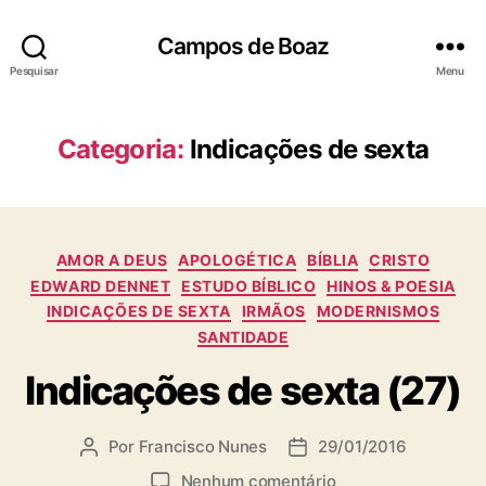
Campos de Boaz
Pesquisar
Menu
Categoria:
Indicações de sexta
C
AMOR A DEUS
APOLOGÉTICA
BÍBLIA
CRISTO
a
EDWARD DENNET
ESTUDO BÍBLICO
HINOS & POESIA
t
INDICAÇÕES DE SEXTA
IRMÃOS
MODERNISMOS
e
SANTIDADE
g
o
Indicações de sexta (27)
r
i
a
Por
Francisco Nunes
29/01/2016
A
D
s
u
a
e
Nenhum comentário