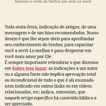
Apresse a vinda do Senhor por amá-Lo mais!
e
x
t
a
(
Toda sexta-feira, indicação de artigos, de uma
2
mensagem e de um hino recomendados. Nosso
4
desejo é que lhe sejam úteis para aprofundar
)
seu conhecimento do Senhor, para capacitar
você a servi-Lo melhor e para despertar em
você mais amor por Ele.
É sempre importante relembrar o que dizemos
em
Sobre este lugar
: as indicações a um autor
ou a alguma fonte
não implica aprovação total
ou incondicional
de tudo o que é ali ensinado
nem indicado em outros links ou em vídeos
relacionados, etc; indica, outrossim, que
naquele artigo específico
há conteúdo bíblico a
ser apreciado.