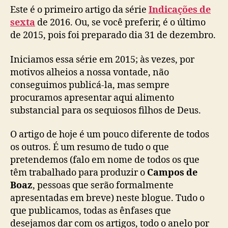
Este é o primeiro artigo da série
Indicações de
õ
e
sexta
de 2016. Ou, se você preferir, é o último
s
de 2015, pois foi preparado dia 31 de dezembro.
d
e
Iniciamos essa série em 2015; às vezes, por
s
motivos alheios a nossa vontade, não
e
conseguimos publicá-la, mas sempre
x
procuramos apresentar aqui alimento
t
substancial para os sequiosos filhos de Deus.
a
d
e
O artigo de hoje é um pouco diferente de todos
2
os outros. É um resumo de tudo o que
0
pretendemos (falo em nome de todos os que
1
têm trabalhado para produzir o
Campos de
6
Boaz
, pessoas que serão formalmente
apresentadas em breve) neste blogue. Tudo o
que publicamos, todas as ênfases que
desejamos dar com os artigos, todo o anelo por