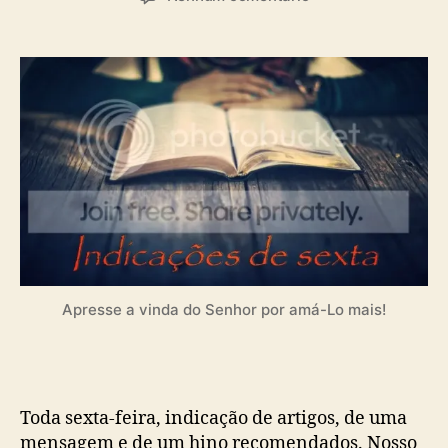
t
t
m
o
a
I
r
d
n
d
e
d
o
p
i
p
u
c
o
b
a
s
l
ç
t
i
õ
c
e
a
s
ç
d
ã
e
o
s
Apresse a vinda do Senhor por amá-Lo mais!
e
x
t
a
(
Toda sexta-feira, indicação de artigos, de uma
2
mensagem e de um hino recomendados. Nosso