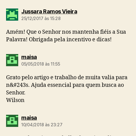
d
Jussara Ramos Vieira
i
25/12/2017 às 15:28
z
:
Amém! Que o Senhor nos mantenha fiéis a Sua
Palavra! Obrigada pela incentivo e dicas!
d
maisa
i
05/05/2018 às 11:55
z
:
Grato pelo artigo e trabalho de muita valia para
n&#243s. Ajuda essencial para quem busca ao
Senhor.
Wilson
d
maisa
i
10/04/2018 às 23:27
z
: