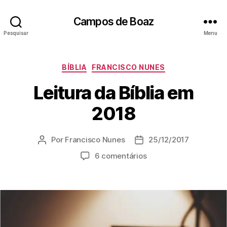
Campos de Boaz
Pesquisar
Menu
C
BÍBLIA
FRANCISCO NUNES
a
Leitura da Bíblia em
t
e
2018
g
o
r
Por
Francisco Nunes
25/12/2017
A
D
i
u
a
a
e
6 comentários
t
t
s
m
o
a
L
r
d
e
d
e
i
o
p
t
p
u
u