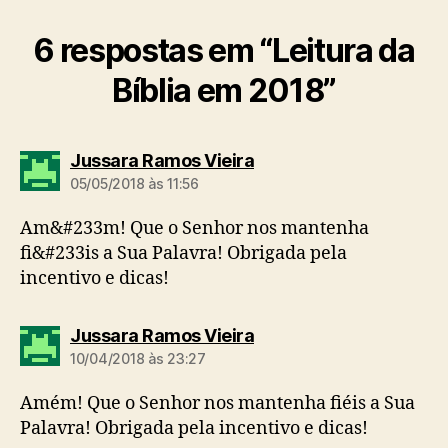
6 respostas em “Leitura da
Bíblia em 2018”
d
Jussara Ramos Vieira
i
05/05/2018 às 11:56
z
:
Am&#233m! Que o Senhor nos mantenha
fi&#233is a Sua Palavra! Obrigada pela
incentivo e dicas!
d
Jussara Ramos Vieira
i
10/04/2018 às 23:27
z
:
Amém! Que o Senhor nos mantenha fiéis a Sua
Palavra! Obrigada pela incentivo e dicas!