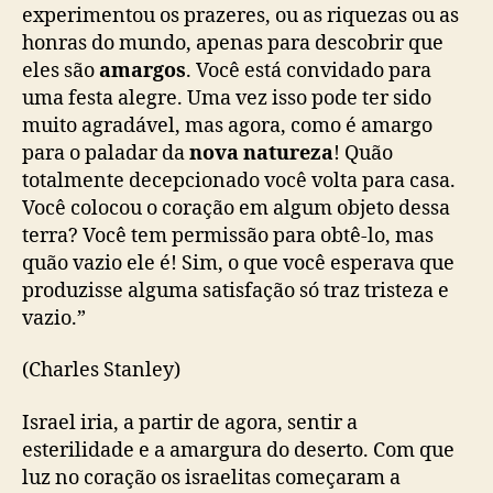
experimentou os prazeres, ou as riquezas ou as
honras do mundo,
apenas para descobrir que
eles são
amargos
.
Você está convidado para
uma festa
alegre
. Uma vez
isso pode ter
sido
muito agradável, mas agora, como é amargo
para o
paladar
da
nova natureza
!
Quão
totalmente decepcionado você volta para casa.
Você
colocou
o coração em algum objeto
dessa
terr
a
? Você
tem permissão para
obt
ê-lo,
mas
quão
vazio
ele é
! Sim, o que você esperava
que
produzi
sse alguma
satisfação só traz tristeza e
vazio.”
(
Charles
Stanley)
Israel iria, a partir de agora, sentir a
esterilidade e a amargura do deserto. Com que
luz no coração os israelitas começaram a