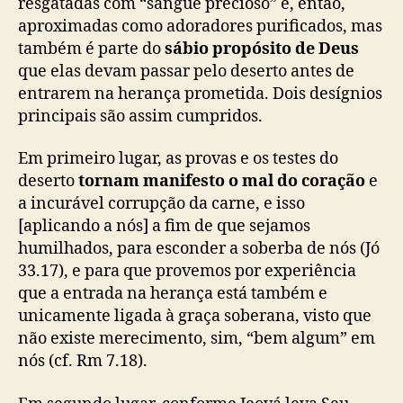
resgatadas com “sangue precioso” e, então,
aproximadas como adoradores purificados, mas
também é parte do
sábio propósito de Deus
que elas devam passar pelo deserto antes de
entrarem na herança prometida. Dois desígnios
principais são assim cumpridos.
Em primeiro lugar, as provas e os testes do
deserto
tornam manifesto o mal d
o
coraç
ão
e
a incurável corrupção da carne, e isso
[aplicando a nós] a fim de que sejamos
humilhados, para esconder a soberba de nós (Jó
33.17), e para que provemos por experiência
que a entrada na herança está também e
unicamente ligada à graça soberana, visto que
não existe merecimento, sim, “bem algum” em
nós (cf. Rm 7.18).