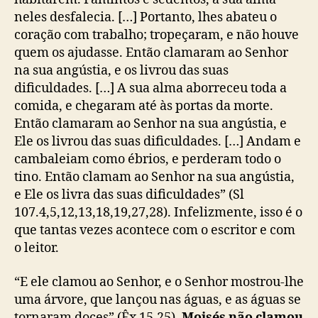
neles desfalecia. […] Portanto, lhes abateu o
coração com trabalho; tropeçaram, e não houve
quem os ajudasse. Então clamaram ao Senhor
na sua angústia, e os livrou das suas
dificuldades. […] A sua alma aborreceu toda a
comida, e chegaram até às portas da morte.
Então clamaram ao Senhor na sua angústia, e
Ele os livrou das suas dificuldades. […] Andam e
cambaleiam como ébrios, e perderam todo o
tino. Então clamam ao Senhor na sua angústia,
e Ele os livra das suas dificuldades” (Sl
107.4,5,12,13,18,19,27,28). Infelizmente, isso é o
que tantas vezes acontece com o escritor e com
o leitor.
“E ele clamou ao Senhor, e o Senhor mostrou-lhe
uma árvore, que lançou nas águas, e as águas se
tornaram doces” (Êx 15.25).
Moisés não clamou