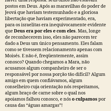
haver uma resposta: seus olhos não estavam
postos em Deus. Após as maravilhas do poder de
Jeová que haviam testemunhado e a gloriosa
libertação que haviam experimentado, era,
para os israelitas era inequivocamente evidente
que
Deus era por eles
e com eles
. Mas, longe
de reconhecerem isso, eles não parecem ter
dado a Deus um único pensamento. Eles falam
como se tivessem relacionamento apenas com
Moisés. E não é, freqüentemente, assim
conosco? Quando chegamos a Mara, não
acusamos algum companheiro de ser o
responsável por nossa porção tão difícil? Algum
amigo em quem confiávamos, algum
conselheiro cuja orientação nós respeitamos,
algum braço de carne sobre o qual nos
apoiamos falhou conosco, e nós
o culpamos
por
causa das “águas amargas”!