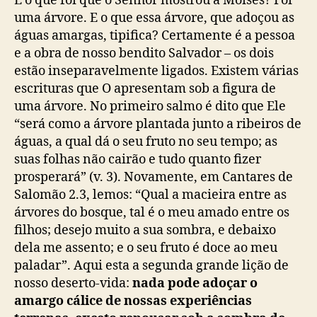
E o que foi que o Senhor mostrou a Moisés? Foi
uma árvore. E o que essa árvore, que adoçou as
águas amargas, tipifica? Certamente é a pessoa
e a obra de nosso bendito Salvador – os dois
estão inseparavelmente ligados. Existem várias
escrituras que O apresentam sob a figura de
uma árvore. No primeiro salmo é dito que Ele
“será como a árvore plantada junto a ribeiros de
águas, a qual dá o seu fruto no seu tempo; as
suas folhas não cairão e tudo quanto fizer
prosperará” (v. 3). Novamente, em Cantares de
Salomão 2.3, lemos: “Qual a macieira entre as
árvores do bosque, tal é o meu amado entre os
filhos; desejo muito a sua sombra, e debaixo
dela me assento; e o seu fruto é doce ao meu
paladar”. Aqui esta a segunda grande lição de
nosso deserto-vida:
nada pode adoçar o
amargo cálice de nossas experiências