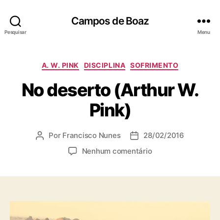
Campos de Boaz
Pesquisar
Menu
C
A. W. PINK
DISCIPLINA
SOFRIMENTO
a
No deserto (Arthur W.
t
e
Pink)
g
o
r
Por
Francisco Nunes
28/02/2016
A
D
i
u
a
a
e
Nenhum comentário
t
t
s
m
o
a
N
r
d
o
d
e
d
o
p
e
p
u
s