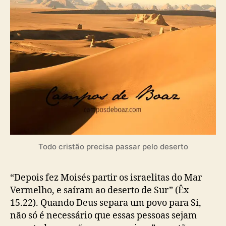
o
b
e
s
l
r
t
i
t
c
o
a
(
ç
A
ã
r
o
t
h
u
r
W
.
Todo cristão precisa passar pelo deserto
P
i
n
“Depois fez Moisés partir os israelitas do Mar
k
Vermelho, e saíram ao deserto de Sur” (Êx
)
15.22). Quando Deus separa um povo para Si,
não só é necessário que essas pessoas sejam