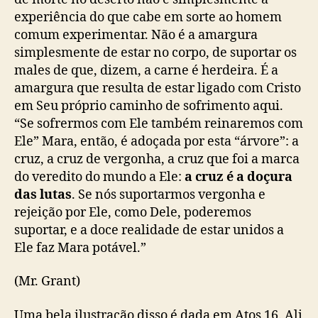
experiência do que cabe em sorte
a
o homem
comum
experimentar. Não é a amargura
simplesmente de estar no corpo, de suportar os
males
de
que, dizem, a carne é herdeira. É a
amargura que result
a
de
estar
ligad
o
com Cristo
em
Seu próprio caminho de sofrimento aqui.
“Se sofrermos com Ele também reinaremos com
Ele” Mara, e
ntão,
é adoçad
a
por esta “árvore”: a
cruz, a cruz de vergonha, a cruz que
foi
a marca
do veredito do mundo a Ele:
a cruz é a doçura
das lutas
. Se
nós
suportar
mos
vergonha e
rejeição por Ele, como
Dele
, pode
re
mos
suport
ar
, e
a
doce realidade de
estar unidos a
Ele
faz
Mara potável.”
(Mr. Grant)
Uma bela ilustração disso é dada em Atos 16. Ali