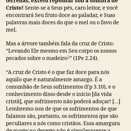
terrenas, exceto repousar sob a sombra de
Cristo!
Sente-se a Seus pés, caro leitor, e você
encontrará Seu fruto doce ao paladar, e Suas
palavras mais doces do que o mel ou o favo de
mel.
Mas a árvore também fala da cruz de Cristo:
“Levando Ele mesmo em Seu corpo os nossos
5
pecados sobre o madeiro
” (1Pe 2.24).
“A cruz de Cristo é
o
que faz
doce para nós
aquilo
que é naturalmente amargo. É a
comunhão d
e
S
eus sofrimentos (
Fp
3.10), e o
conhecimento d
isso desde
o início
[da vida
cristã]
, que sofrimento não pode
rá
adoçar!
[
…
]
Lembremo-nos
de
que
os
sofrimentos de que
falamos são, portanto, os sofrimentos que são
peculiares a nós como cristãos. Es
sa
amargura
d
e
morte no deserto não é simplesmente a