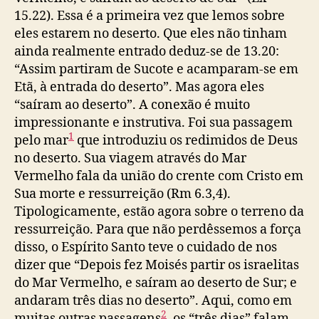
15.22). Essa é a primeira vez que lemos sobre
eles estarem no deserto. Que eles não tinham
ainda realmente entrado deduz-se de 13.20:
“Assim partiram de Sucote e acamparam-se em
Etã, à entrada do deserto”. Mas agora eles
“saíram ao deserto”. A conexão é muito
impressionante e instrutiva. Foi sua passagem
1
pelo mar
que introduziu os redimidos de Deus
no deserto. Sua viagem através do Mar
Vermelho fala da união do crente com Cristo em
Sua morte e ressurreição (Rm 6.3,4).
Tipologicamente, estão agora sobre o terreno da
ressurreição. Para que não perdêssemos a força
disso, o Espírito Santo teve o cuidado de nos
dizer que “Depois fez Moisés partir os israelitas
do Mar Vermelho, e saíram ao deserto de Sur; e
andaram três dias no deserto”. Aqui, como em
2
muitas outras passagens
, os “três dias” falam