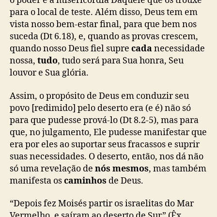
o poder e a misericórdia Daquele que os trouxe
para o local de teste. Além disso, Deus tem em
vista nosso bem-estar final, para que bem nos
suceda (Dt 6.18), e, quando as provas crescem,
quando nosso Deus fiel supre
cada
necessidade
nossa,
tudo
, tudo será para Sua honra, Seu
louvor e Sua glória.
Assim, o propósito de Deus em conduzir seu
povo [redimido] pelo deserto era (e é) não só
para que pudesse prová-lo (Dt 8.2-5), mas para
que, no julgamento, Ele pudesse manifestar que
era por eles ao suportar seus fracassos e suprir
suas necessidades. O deserto, então, nos dá não
só uma revelação de
nós mesmos
, mas também
manifesta os
caminhos
de Deus.
“Depois fez Moisés partir os israelitas do Mar
Vermelho, e saíram ao deserto de Sur” (Êx