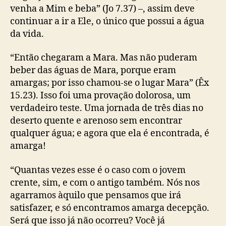
venha a Mim e beba” (Jo 7.37) –, assim deve
continuar a ir a Ele, o único que possui a água
da vida.
“Então chegaram a Mara. Mas não puderam
beber das águas de Mara, porque eram
amargas; por isso chamou-se o lugar Mara” (Êx
15.23). Isso foi uma provação dolorosa, um
verdadeiro teste. Uma jornada de três dias no
deserto quente e arenoso sem encontrar
qualquer água; e agora que ela é encontrada, é
amarga!
“
Quantas vezes es
s
e é o caso com o jovem
crente, sim, e com o antigo também. Nós
nos
agarra
mos
à
quilo que pensamos que irá
satisfazer, e só encontra
mos
amarga decepção.
Será que
isso já
não
ocorreu
?
Você j
á