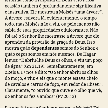
A forma como a resposta de Deus veio nessa
ocasião também é profundamente significativa
e instrutiva. Ele mostrou a Moisés “uma árvore”.
A árvore estivera lá, evidentemente, o tempo
todo, mas Moisés não a viu, ou pelo menos não
sabia de suas propriedades edulcorantes. Não
foi até o Senhor lhe mostrasse a árvore que ele
aprendeu da provisão da graça de Deus. Isso
mostra quão
dependentes
somos do Senhor, e
quão cegos somos em nós mesmos. De Hagar
lemos: “E abriu-lhe Deus os olhos, e viu um poço
de água” (Gn 21.19). Semelhantemente, em
2Reis 6.17 nos é dito: “O Senhor abriu os olhos
do moço, e viu; e eis que o monte estava cheio
de cavalos e carros de fogo, em redor de Eliseu”.
Claramente, “o ouvido que ouve e o olho que vê,
o Senhor os fez a ambos” (Pv 20.12)