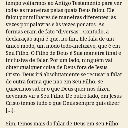
s
tempo voltarmos ao Antigo Testamento para ver
t
todas as maneiras pelas quais Deus falou. Ele
i
falou por milhares de maneiras diferentes: às
n
vezes por palavras e às vezes por atos. As
-
formas eram de fato “diversas”. Contudo, a
S
declaração aqui é que, no fim, Ele fala de um
p
a
único modo, um modo todo-inclusivo, que é em
r
Seu Filho. O Filho de Deus é Sua maneira final e
k
inclusiva de falar. Por um lado, ninguém vai
s
obter qualquer coisa de Deus fora de Jesus
)
Cristo. Deus irá absolutamente se recusar a falar
de outra forma que não em Seu Filho. Se
quisermos saber o que Deus quer nos dizer,
devemos vir a Seu Filho. De outro lado, em Jesus
Cristo temos tudo o que Deus sempre quis dizer
[…].
Sim, temos mais do falar de Deus em Seu Filho