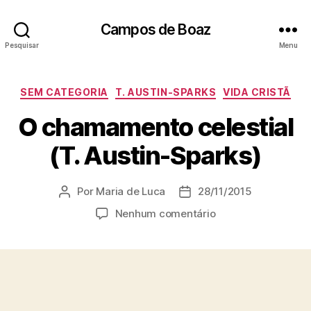
Campos de Boaz
Pesquisar
Menu
C
SEM CATEGORIA
T. AUSTIN-SPARKS
VIDA CRISTÃ
a
O chamamento celestial
t
e
(T. Austin-Sparks)
g
o
r
Por
Maria de Luca
28/11/2015
A
D
i
u
a
a
e
Nenhum comentário
t
t
s
m
o
a
O
r
d
c
d
e
h
o
p
a
p
u
m