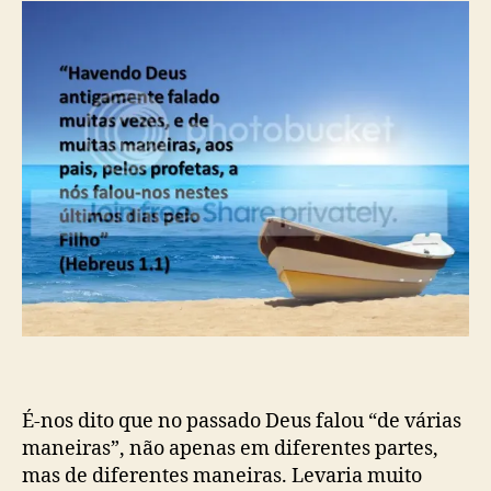
o
b
a
s
l
m
t
i
e
c
n
a
t
ç
o
ã
c
o
e
l
e
s
t
i
a
l
(
T
É-nos dito que no passado Deus falou “de várias
.
maneiras”, não apenas em diferentes partes,
A
u
mas de diferentes maneiras. Levaria muito