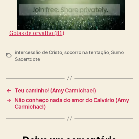
Gotas de orvalho (81)
intercessão de Cristo
,
socorro na tentação
,
Sumo
T
Sacertdote
a
g
s
←
Teu caminho! (Amy Carmichael)
→
Não conheço nada do amor do Calvário (Amy
Carmichael)