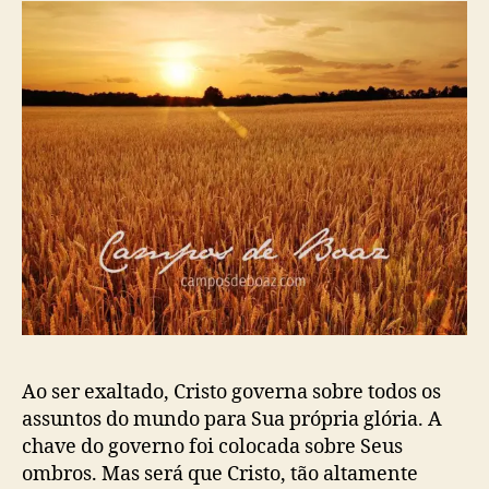
o
b
t
s
l
o
t
i
e
c
x
a
a
ç
l
ã
t
o
a
d
o
(
T
h
o
m
a
Ao ser exaltado, Cristo governa sobre todos os
s
assuntos do mundo para Sua própria glória. A
W
chave do governo foi colocada sobre Seus
a
t
ombros. Mas será que Cristo, tão altamente