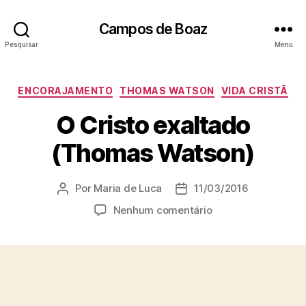
Campos de Boaz
Pesquisar
Menu
C
ENCORAJAMENTO
THOMAS WATSON
VIDA CRISTÃ
a
O Cristo exaltado
t
e
(Thomas Watson)
g
o
r
Por
Maria de Luca
11/03/2016
A
D
i
u
a
a
e
Nenhum comentário
t
t
s
m
o
a
O
r
d
C
d
e
r
o
p
i
p
u
s