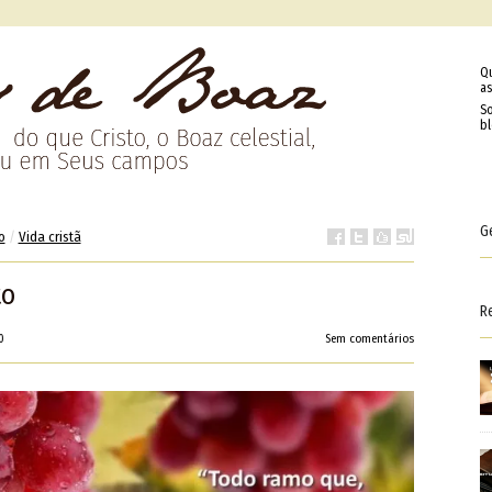
Q
as
So
b
G
o
/
Vida cristã
to
R
0
Sem comentários