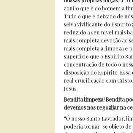
nossas próprias forças
, à co
aquilo que é do homem a fim
Tudo o que é deixado de nós
seiva vivificante do Espírit
reduzido a seu nível mais ba
mais completa devoção ao se
mais completa a limpeza e p
superfície que o Espírito San
concentração de todo o noss
disposição do Espírito. Essa 
real crucificação com Crist
Jesus.
Bendita limpeza! Bendita po
devemos nos regozijar na ce
“Ó nosso Santo Lavrador, li
poderia tornar-se objeto de