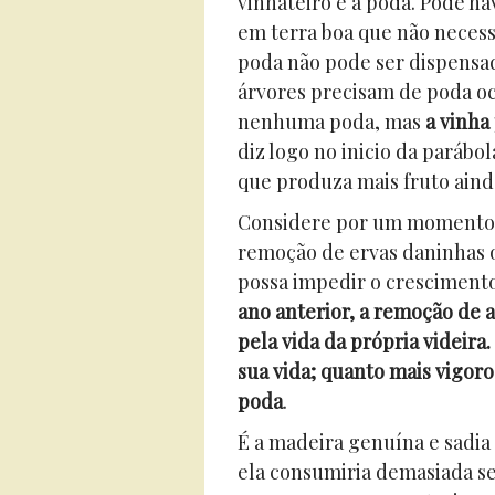
vinhateiro é a poda. Pode h
em terra boa que não necess
poda não pode ser dispensad
árvores precisam de poda oc
nenhuma poda, mas
a vinha
diz logo no inicio da parábol
que produza mais fruto aind
Considere por um momento o
remoção de ervas daninhas o
possa impedir o cresciment
ano anterior, a remoção de 
pela vida da própria videira.
sua vida; quanto mais vigoro
poda
.
É a madeira genuína e sadia
ela consumiria demasiada se