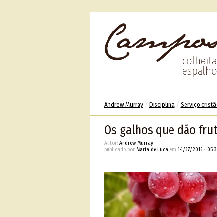
Andrew Murray
/
Disciplina
/
Serviço cristã
Os galhos que dão fru
Autor:
Andrew Murray
publicado por
Maria de Luca
em
14/07/2016
•
05:3