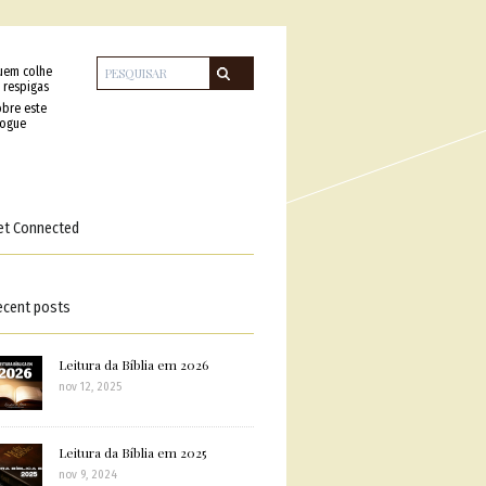
uem colhe
 respigas
bre este
logue
et Connected
ecent posts
Leitura da Bíblia em 2026
nov 12, 2025
Leitura da Bíblia em 2025
nov 9, 2024