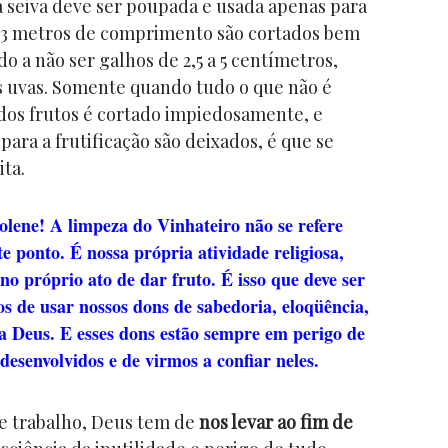
a seiva deve ser poupada e usada apenas para
u 3 metros de comprimento são cortados bem
do a não ser galhos de 2,5 a 5 centímetros,
as uvas. Somente quando tudo o que não é
dos frutos é cortado impiedosamente, e
para a frutificação são deixados, é que se
ta.
solene! A limpeza do Vinhateiro não se refere
e ponto. É nossa própria atividade religiosa,
 no próprio ato de dar fruto. É isso que deve ser
s de usar nossos dons de sabedoria, eloqüência,
ra Deus. E esses dons estão sempre em perigo de
esenvolvidos e de virmos a confiar neles.
de trabalho, Deus tem de
nos levar ao fim de