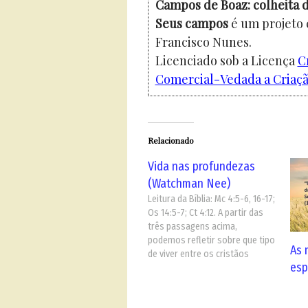
Campos de Boaz: colheita d
Seus campos
é um projeto 
Francisco Nunes.
Licenciado sob a Licença
C
Comercial-Vedada a Criação
Relacionado
Vida nas profundezas
(Watchman Nee)
Leitura da Bíblia: Mc 4:5-6, 16-17;
Os 14:5-7; Ct 4:12. A partir das
três passagens acima,
podemos refletir sobre que tipo
As 
de viver entre os cristãos
esp
agrada a Deus, que tipo de viver
e perseverante e imutável, e que
tipo de viver pode sobreviver