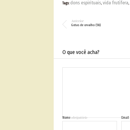
aos infortúnios e suportar
dons espirituais
vida frutífera
Tags:
,
,
testes. Por…
Anterior
Gotas de orvalho (58)
O que você acha?
obrigatório
Nome
Email