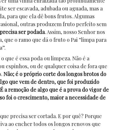
aver uma vinha enraizada tão profundamente
ite ser escavada, adubada ou aguada, mas a
a, para que ela dê bons frutos. Algumas
asional, outras produzem fruto perfeito sem
 precisa ser podada
. Assim, nosso Senhor nos
a, que o ramo que dá o fruto o Pai “limpa para
a”.
 que é essa poda ou limpeza. Não é a
u espinhos, ou de qualquer coisa de fora que
o.
Não;
é o próprio corte dos longos brotos do
algo que vem de dentro, que foi produzido
É a remoção de algo que é a prova do vigor de
so foi o crescimento, maior a necessidade de
 que precisa ser cortada. E por quê? Porque
iva ao encher todos os longos renovos que