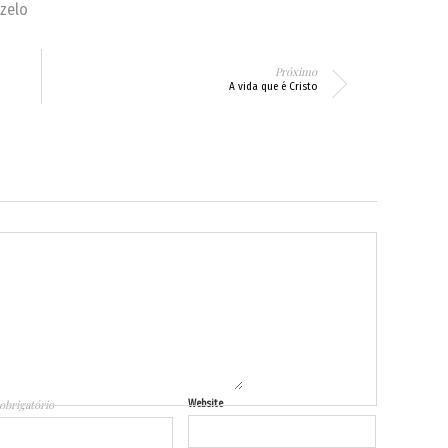
zelo
Próximo
A vida que é Cristo
obrigatório
Website