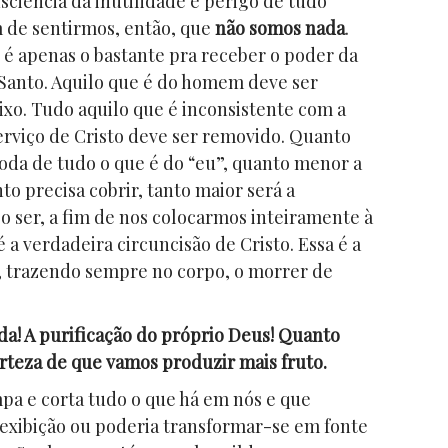
nsciência da inutilidade e perigo de tudo
 de sentirmos, então, que
não somos nada
.
 é apenas o bastante pra receber o poder da
o Santo. Aquilo que é do homem deve ser
ixo. Tudo aquilo que é inconsistente com a
rviço de Cristo deve ser removido. Quanto
oda de tudo o que é do “eu”, quanto menor a
to precisa cobrir, tanto maior será a
o ser, a fim de nos colocarmos inteiramente à
é a verdadeira circuncisão de Cristo. Essa é a
o, trazendo sempre no corpo, o morrer de
da! A purificação do próprio Deus! Quanto
rteza de que vamos produzir mais fruto.
mpa e corta tudo o que há em nós e que
 exibição ou poderia transformar-se em fonte