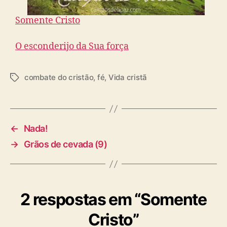
Somente Cristo
O esconderijo da Sua força
combate do cristão
,
fé
,
Vida cristã
T
a
g
s
←
Nada!
→
Grãos de cevada (9)
2 respostas em “Somente
Cristo”