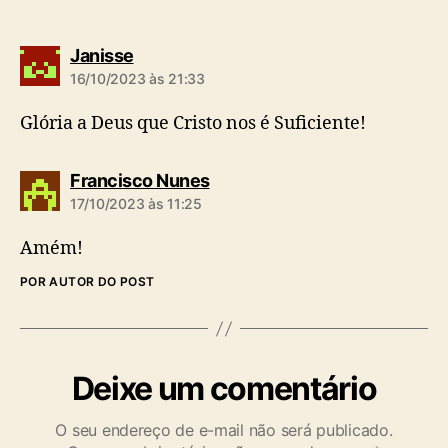
d
Janisse
i
16/10/2023 às 21:33
z
:
Glória a Deus que Cristo nos é Suficiente!
d
Francisco Nunes
i
17/10/2023 às 11:25
z
:
Amém!
POR AUTOR DO POST
Deixe um comentário
O seu endereço de e-mail não será publicado.