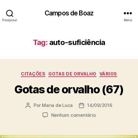
Campos de Boaz
Pesquisar
Menu
Tag:
auto-suficiência
C
CITAÇÕES
GOTAS DE ORVALHO
VÁRIOS
a
Gotas de orvalho (67)
t
e
g
Por
Maria de Luca
14/09/2016
A
D
o
u
a
r
e
Nenhum comentário
t
t
i
m
o
a
a
G
r
d
s
o