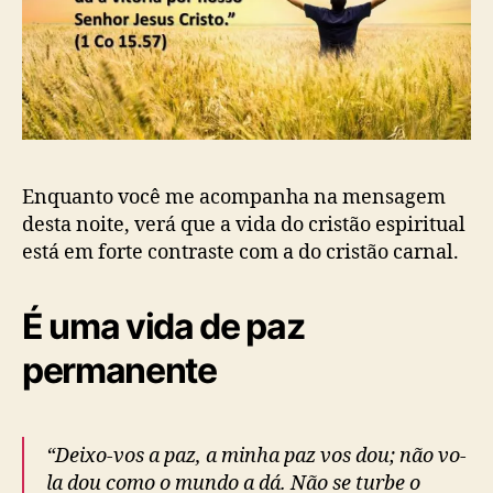
s
p
i
r
i
t
u
a
l
Enquanto você me acompanha na mensagem
desta noite, verá que a vida do cristão espiritual
está em forte contraste com a do cristão carnal.
É uma vida de paz
permanente
“Deixo-vos a paz, a minha paz vos dou; não vo-
la dou como o mundo a dá. Não se turbe o