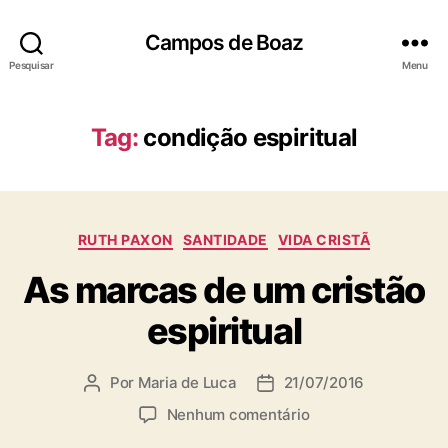
Campos de Boaz
Pesquisar
Menu
Tag:
condição espiritual
C
RUTH PAXON
SANTIDADE
VIDA CRISTÃ
a
As marcas de um cristão
t
e
espiritual
g
o
r
Por
Maria de Luca
21/07/2016
A
D
i
u
a
a
e
Nenhum comentário
t
t
s
m