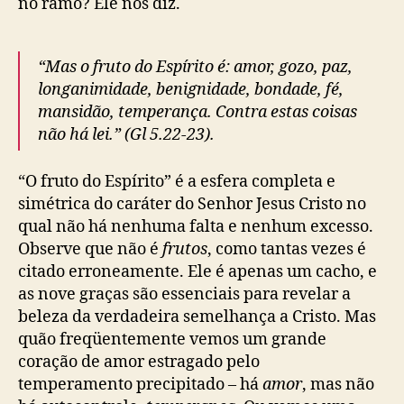
no ramo? Ele nos diz.
“Mas o fruto do Espírito é: amor, gozo, paz,
longanimidade, benignidade, bondade, fé,
mansidão, temperança. Contra estas coisas
não há lei.” (Gl 5.22-23).
“O fruto do Espírito” é a esfera completa e
simétrica do caráter do Senhor Jesus Cristo no
qual não há nenhuma falta e nenhum excesso.
Observe que não é
frutos
, como tantas vezes é
citado erroneamente. Ele é apenas um cacho, e
as nove graças são essenciais para revelar a
beleza da verdadeira semelhança a Cristo. Mas
quão freqüentemente vemos um grande
coração de amor estragado pelo
temperamento precipitado – há
amor
, mas não