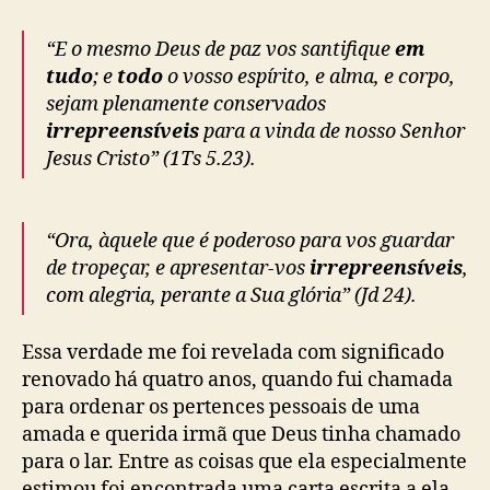
“E o mesmo Deus de paz vos santifique
em
tudo
; e
todo
o vosso espírito, e alma, e corpo,
sejam plenamente conservados
irrepreensíveis
para a vinda de nosso Senhor
Jesus Cristo” (1Ts 5.23).
“Ora, àquele que é poderoso para vos guardar
de tropeçar, e apresentar-vos
irrepreensíveis
,
com alegria, perante a Sua glória” (Jd 24).
Essa verdade me foi revelada com significado
renovado há quatro anos, quando fui chamada
para ordenar os pertences pessoais de uma
amada e querida irmã que Deus tinha chamado
para o lar. Entre as coisas que ela especialmente
estimou foi encontrada uma carta escrita a ela