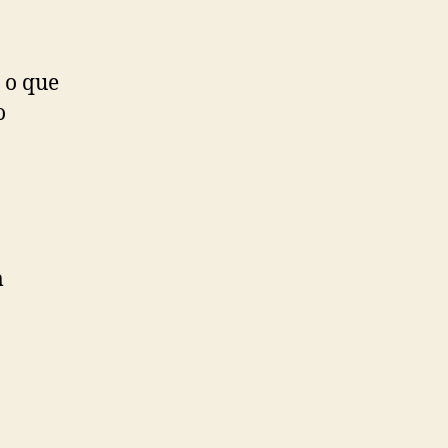
o que
o
m