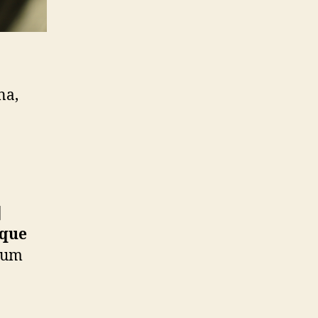
na,
]
 que
e um