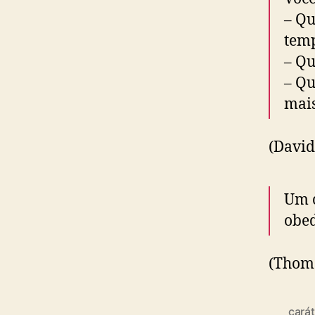
– Qu
temp
– Qu
– Qu
mais
(David
Um c
obed
(Thom
cará