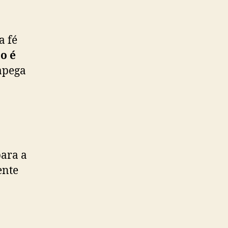
a fé
o é
 apega
para a
ente
o