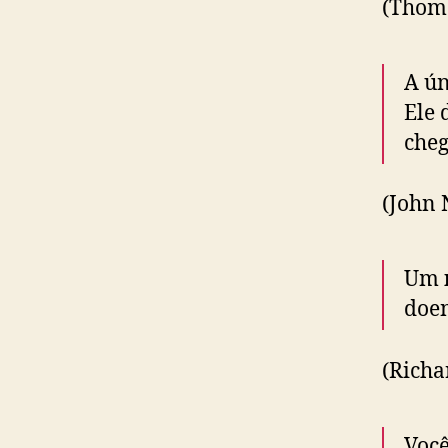
(Thom
A ún
Ele 
cheg
(John
Um
doe
(Richa
Você