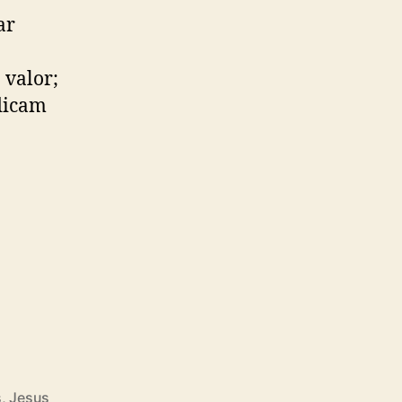
ar
 valor;
ndicam
s
,
Jesus