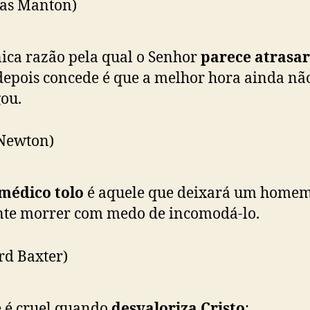
as Manton)
ica razão pela qual o Senhor
parece atrasar
depois concede é que a melhor hora ainda nã
ou.
 Newton)
médico tolo
é aquele que deixará um home
nte morrer com medo de incomodá-lo.
rd Baxter)
 é cruel quando
desvaloriza Cristo
: