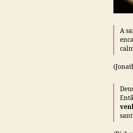
A sa
enca
calm
(Jona
Deus
Ent
ven
sant