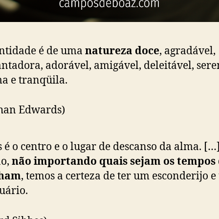
ntidade é de uma
natureza doce
, agradável,
ntadora, adorável, amigável, deleitável, sere
a e tranqüila.
than Edwards)
 é o centro e o lugar de descanso da alma. […
ão,
não importando quais sejam os tempos
ham
, temos a certeza de ter um esconderijo 
uário.