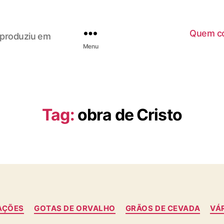
Quem co
, produziu em
Menu
Tag:
obra de Cristo
C
AÇÕES
GOTAS DE ORVALHO
GRÃOS DE CEVADA
VÁ
a