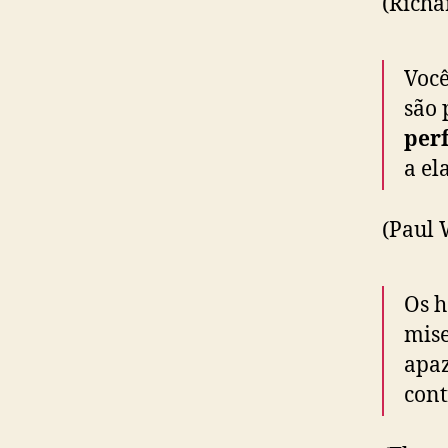
(Richa
Você
são 
perf
a ela
(Paul 
Os h
mise
apaz
cont