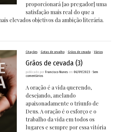
proporcionará [ao pregador] uma
satisfação mais real do que a
ais elevados objetivos da ambição literária.
Citações
/
Gotas de orvalho
/
Grãos de cevada
/
Vários
Grãos de cevada (3)
publicado por
Francisco Nunes
em
06/09/2023
•
Sem
comentários
A oração é a vida querendo,
desejando, anelando
apaixonadamente o triunfo de
Deus. A oração é o esforço e o
trabalho da vida em todos os
lugares e sempre por essa vitória