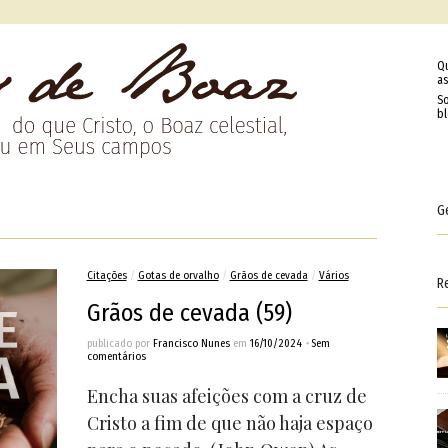
Q
as
So
b
G
Citações
/
Gotas de orvalho
/
Grãos de cevada
/
Vários
R
Grãos de cevada (59)
publicado por
Francisco Nunes
em
16/10/2024
•
Sem
comentários
Encha suas afeições com a cruz de
Cristo a fim de que não haja espaço