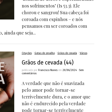
nos sofrimentos’ (Is 53.3). Ele
chorou e sangrou! Sua cabeça foi
coroada com espinhos – e nós
pensamos em ser coroados com
 ainda que seja...
Citações
/
Gotas de orvalho
/
Grãos de cevada
/
Vários
Grãos de cevada (44)
publicado por
Francisco Nunes
em
20/06/2024
•
Sem
comentários
A verdade que não é suavizada
pelo amor pode tornar-se
terrivelmente dura, e o amor que
não é endurecido pela verdade
pode tornar-se terrivelmente