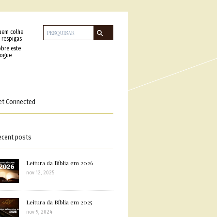
uem colhe
 respigas
bre este
logue
et Connected
ecent posts
Leitura da Bíblia em 2026
nov 12, 2025
Leitura da Bíblia em 2025
nov 9, 2024