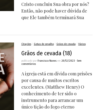
Cristo concluiu Sua obra por nós?
Então, não pode haver dúvida de
que Ele também terminará Sua
Citações
/
Gotas de orvalho
/
Grãos de cevada
/
Vários
Grãos de cevada (18)
publicado por
Francisco Nunes
em
20/12/2023
•
Sem
comentários
A igreja está em dívida com prisões
por causa de muitos escritos
excelentes. (Matthew Henry) O
conhecimento de ter sido o
instrumento para arrancar um
único tição do fogo eterno