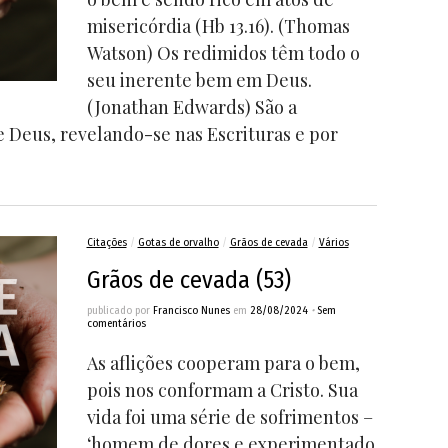
misericórdia (Hb 13.16). (Thomas
Watson) Os redimidos têm todo o
seu inerente bem em Deus.
(Jonathan Edwards) São a
e Deus, revelando-se nas Escrituras e por
Citações
/
Gotas de orvalho
/
Grãos de cevada
/
Vários
Grãos de cevada (53)
publicado por
Francisco Nunes
em
28/08/2024
•
Sem
comentários
As aflições cooperam para o bem,
pois nos conformam a Cristo. Sua
vida foi uma série de sofrimentos –
‘homem de dores e experimentado