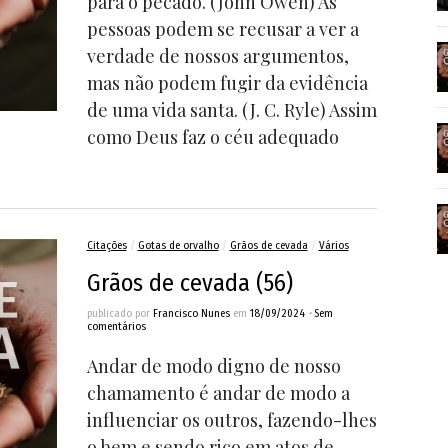
para o pecado. (John Owen) As
pessoas podem se recusar a ver a
verdade de nossos argumentos,
mas não podem fugir da evidência
de uma vida santa. (J. C. Ryle) Assim
como Deus faz o céu adequado
Citações
/
Gotas de orvalho
/
Grãos de cevada
/
Vários
Grãos de cevada (56)
publicado por
Francisco Nunes
em
18/09/2024
•
Sem
comentários
Andar de modo digno de nosso
chamamento é andar de modo a
influenciar os outros, fazendo-lhes
o bem e sendo rico em atos de