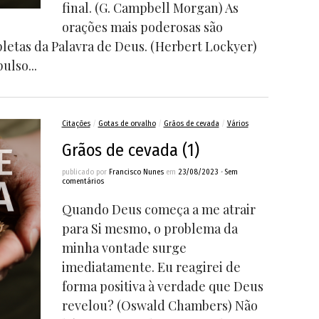
final. (G. Campbell Morgan) As
orações mais poderosas são
etas da Palavra de Deus. (Herbert Lockyer)
lso...
Citações
/
Gotas de orvalho
/
Grãos de cevada
/
Vários
Grãos de cevada (1)
publicado por
Francisco Nunes
em
23/08/2023
•
Sem
comentários
Quando Deus começa a me atrair
para Si mesmo, o problema da
minha vontade surge
imediatamente. Eu reagirei de
forma positiva à verdade que Deus
revelou? (Oswald Chambers) Não