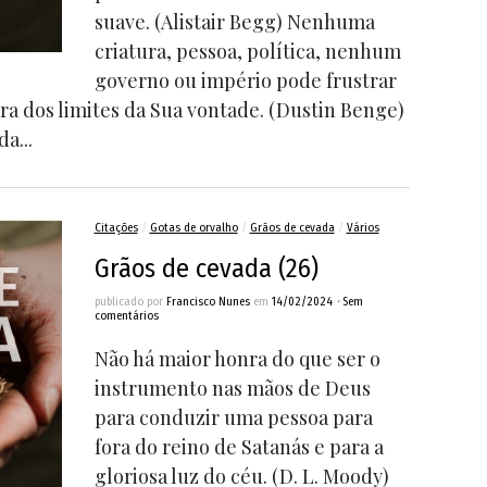
suave. (Alistair Begg) Nenhuma
criatura, pessoa, política, nenhum
governo ou império pode frustrar
ra dos limites da Sua vontade. (Dustin Benge)
a...
Citações
/
Gotas de orvalho
/
Grãos de cevada
/
Vários
Grãos de cevada (26)
publicado por
Francisco Nunes
em
14/02/2024
•
Sem
comentários
Não há maior honra do que ser o
instrumento nas mãos de Deus
para conduzir uma pessoa para
fora do reino de Satanás e para a
gloriosa luz do céu. (D. L. Moody)