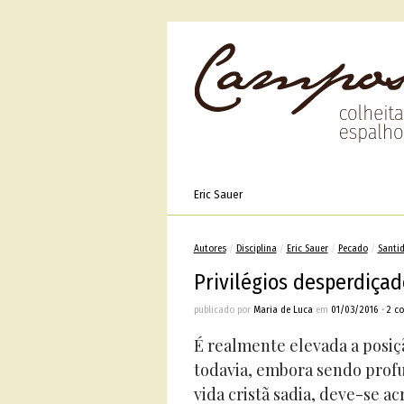
Eric Sauer
Autores
/
Disciplina
/
Eric Sauer
/
Pecado
/
Santi
Privilégios desperdiçad
publicado por
Maria de Luca
em
01/03/2016
•
2 c
É realmente elevada a posiç
todavia, embora sendo profun
vida cristã sadia, deve-se ac