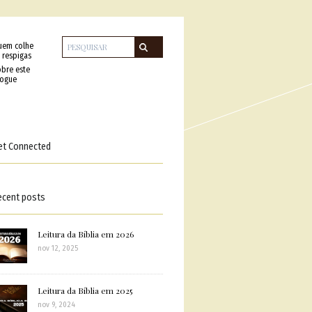
uem colhe
 respigas
bre este
logue
et Connected
ecent posts
Leitura da Bíblia em 2026
nov 12, 2025
Leitura da Bíblia em 2025
nov 9, 2024