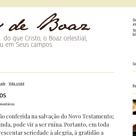
Q
as
So
b
G
dade
/
Vida cristã
R
os
omentários
ão conferida na salvação do Novo Testamento;
da, pode vir a ser ruína. Portanto, em toda
rescentar seriedade à alegria, à gratidão a