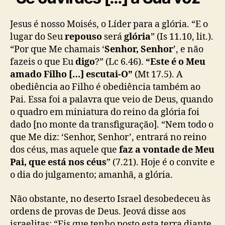
Jesus é nosso Moisés, o Líder para a glória. “E o
lugar do Seu
repouso
será
glória
” (Is 11.10, lit.).
“Por que Me chamais ‘
Senhor, Senhor
’, e não
fazeis o que Eu
digo
?” (Lc 6.46).
“Este é o Meu
amado Filho […] escutai-O”
(Mt 17.5). A
obediência ao Filho é obediência também ao
Pai. Essa foi a palavra que veio de Deus, quando
o quadro em miniatura do reino da glória foi
dado [no monte da transfiguração]. “Nem todo o
que Me diz: ‘Senhor, Senhor’, entrará no reino
dos céus, mas aquele que
faz a vontade de Meu
Pai, que está nos céus
” (7.21). Hoje é o convite e
o dia do julgamento; amanhã, a glória.
Não obstante, no deserto Israel desobedeceu às
ordens de provas de Deus. Jeová disse aos
israelitas: “Eis que tenho posto esta terra diante