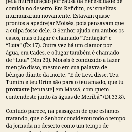
pela murmuração por causa da necessidade de
comida no deserto. Em Refidim, os israelitas
murmuraram novamente. Estavam quase
prontos a apedrejar Moisés, pois pensavam que
a culpa fosse dele. O Senhor ajuda em ambos os
casos, mas o lugar é chamado “Tentação” e
“Luta” (Êx 17). Outra vez há um clamor por
água, em Cades, e o lugar também é chamado
de “Luta” (Nm 20). Moisés é conduzido a fazer
menção disso, mesmo em sua palavra de
bênção diante da morte: “E de Levi disse: Teu
Tumim e teu Urim são para o teu amado, que tu
provaste
[tentaste] em Massá, com quem
contendeste junto às águas de Meribá” (Dt 33.8).
Contudo parece, na passagem de que estamos
tratando, que o Senhor considerou todo o tempo
da jornada no deserto como um tempo de