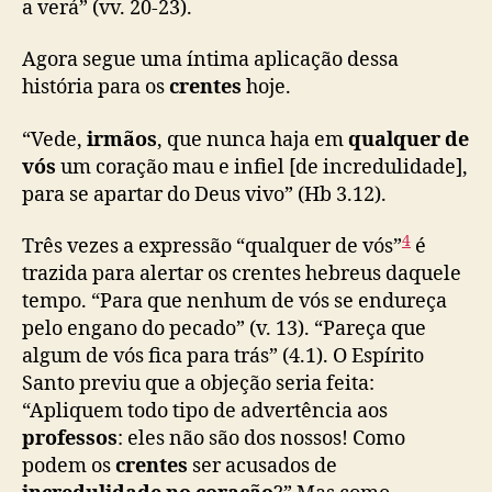
a verá” (vv. 20-23).
Agora segue uma íntima aplicação dessa
história para os
crentes
hoje.
“Vede,
irmãos
, que nunca haja em
qualquer de
vós
um coração mau e infiel [de incredulidade],
para se apartar do Deus vivo” (Hb 3.12).
4
Três vezes a expressão “qualquer de vós”
é
trazida para alertar os crentes hebreus daquele
tempo. “Para que nenhum de vós se endureça
pelo engano do pecado” (v. 13). “Pareça que
algum de vós fica para trás” (4.1). O Espírito
Santo previu que a objeção seria feita:
“Apliquem todo tipo de advertência aos
professos
: eles não são dos nossos! Como
podem os
crentes
ser acusados de