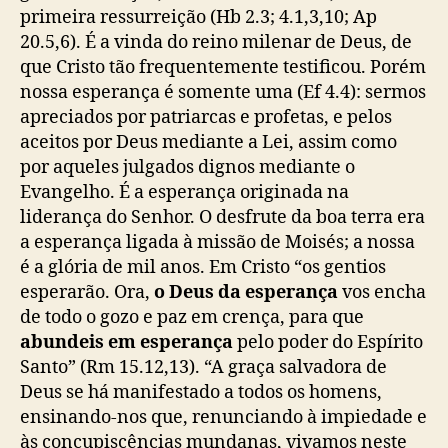
primeira ressurreição (Hb 2.3; 4.1,3,10; Ap
20.5,6). É a vinda do reino milenar de Deus, de
que Cristo tão frequentemente testificou. Porém
nossa esperança é somente uma (Ef 4.4): sermos
apreciados por patriarcas e profetas, e pelos
aceitos por Deus mediante a Lei, assim como
por aqueles julgados dignos mediante o
Evangelho. É a esperança originada na
liderança do Senhor. O desfrute da boa terra era
a esperança ligada à missão de Moisés; a nossa
é a glória de mil anos. Em Cristo “os gentios
esperarão. Ora,
o Deus da esperança
vos encha
de todo o gozo e paz em crença, para que
abundeis em esperança
pelo poder do Espírito
Santo” (Rm 15.12,13). “A graça salvadora de
Deus se há manifestado a todos os homens,
ensinando-nos que, renunciando à impiedade e
às concupiscências mundanas, vivamos neste