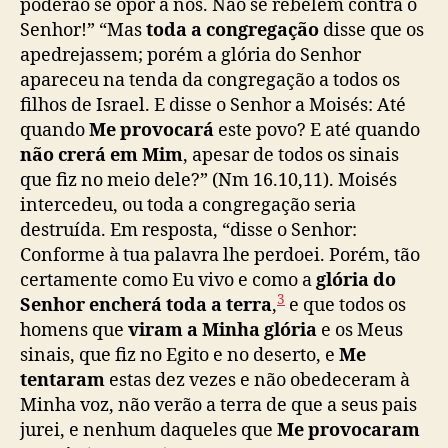
poderão se opôr a nós. Não se rebelem contra o
Senhor!” “Mas
toda a congregação
disse que os
apedrejassem; porém a glória do Senhor
apareceu na tenda da congregação a todos os
filhos de Israel. E disse o Senhor a Moisés: Até
quando
Me provocará
este povo? E até quando
não crerá em Mim
, apesar de todos os sinais
que fiz no meio dele?” (Nm 16.10,11). Moisés
intercedeu, ou toda a congregação seria
destruída. Em resposta, “disse o Senhor:
Conforme à tua palavra lhe perdoei. Porém, tão
certamente como Eu vivo e como a
glória do
3
Senhor encherá toda a terra
,
e que todos os
homens que
viram a Minha glória
e os Meus
sinais, que fiz no Egito e no deserto, e
Me
tentaram
estas dez vezes e não obedeceram à
Minha voz, não verão a terra de que a seus pais
jurei, e nenhum daqueles que
Me provocaram