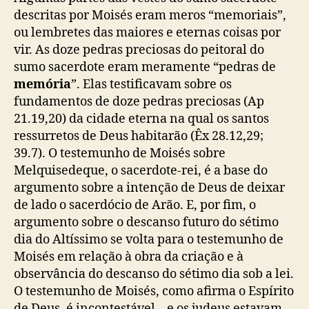
a
descritas por Moisés eram meros “memoriais”,
a
o
ou lembretes das maiores e eternas coisas por
s
vir. As doze pedras preciosas do peitoral do
H
sumo sacerdote eram meramente “pedras de
e
memória
”. Elas testificavam sobre os
b
fundamentos de doze pedras preciosas (Ap
r
21.19,20) da cidade eterna na qual os santos
e
ressurretos de Deus habitarão (Êx 28.12,29;
u
39.7). O testemunho de Moisés sobre
s
Melquisedeque, o sacerdote-rei, é a base do
argumento sobre a intenção de Deus de deixar
de lado o sacerdócio de Arão. E, por fim, o
argumento sobre o descanso futuro do sétimo
dia do Altíssimo se volta para o testemunho de
Moisés em relação à obra da criação e à
observância do descanso do sétimo dia sob a lei.
O testemunho de Moisés, como afirma o Espírito
de Deus, é incontestável – e os judeus estavam