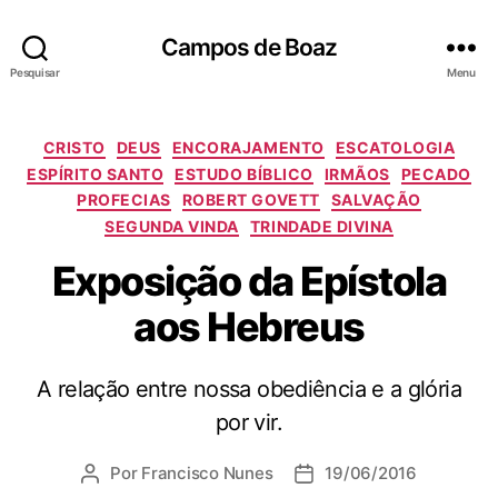
Campos de Boaz
Pesquisar
Menu
C
CRISTO
DEUS
ENCORAJAMENTO
ESCATOLOGIA
a
ESPÍRITO SANTO
ESTUDO BÍBLICO
IRMÃOS
PECADO
t
PROFECIAS
ROBERT GOVETT
SALVAÇÃO
e
SEGUNDA VINDA
TRINDADE DIVINA
g
o
Exposição da Epístola
r
aos Hebreus
i
a
s
A relação entre nossa obediência e a glória
por vir.
Por
Francisco Nunes
19/06/2016
A
D