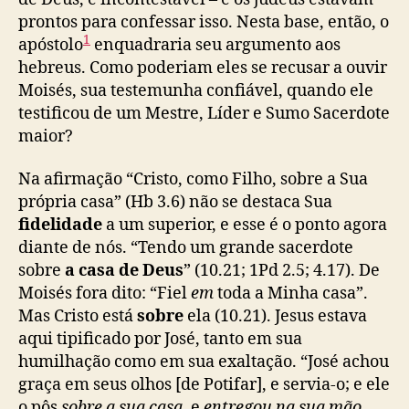
prontos para confessar isso. Nesta base, então, o
1
apóstolo
enquadraria seu argumento aos
hebreus. Como poderiam eles se recusar a ouvir
Moisés, sua testemunha confiável, quando ele
testificou de um Mestre, Líder e Sumo Sacerdote
maior?
Na afirmação “Cristo, como Filho, sobre a Sua
própria casa” (Hb 3.6) não se destaca Sua
fidelidade
a um superior, e esse é o ponto agora
diante de nós. “Tendo um grande sacerdote
sobre
a casa de Deus
” (10.21; 1Pd 2.5; 4.17). De
Moisés fora dito: “Fiel
em
toda a Minha casa”.
Mas Cristo está
sobre
ela (10.21). Jesus estava
aqui tipificado por José, tanto em sua
humilhação como em sua exaltação. “José achou
graça em seus olhos [de Potifar], e servia-o; e ele
o pôs
sobre a sua casa
, e
entregou na sua mão