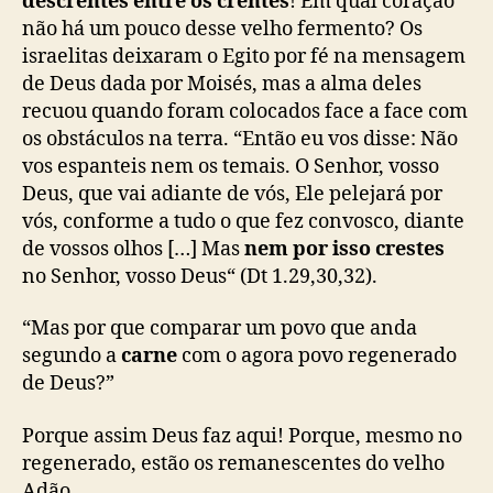
descrentes entre os crentes
! Em qual coração
não há um pouco desse velho fermento? Os
israelitas deixaram o Egito por fé na mensagem
de Deus dada por Moisés, mas a alma deles
recuou quando foram colocados face a face com
os obstáculos na terra. “Então eu vos disse: Não
vos espanteis nem os temais. O Senhor, vosso
Deus, que vai adiante de vós, Ele pelejará por
vós, conforme a tudo o que fez convosco, diante
de vossos olhos […] Mas
nem por isso crestes
no Senhor, vosso Deus“ (Dt 1.29,30,32).
“Mas por que comparar um povo que anda
segundo a
carne
com o agora povo regenerado
de Deus?”
Porque assim Deus faz aqui! Porque, mesmo no
regenerado, estão os remanescentes do velho
Adão.