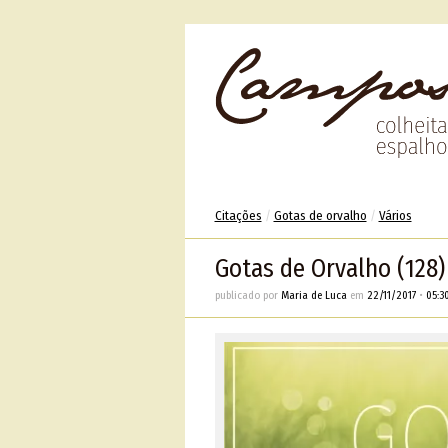
Citações
/
Gotas de orvalho
/
Vários
Gotas de Orvalho (128)
publicado por
Maria de Luca
em
22/11/2017
•
05:3