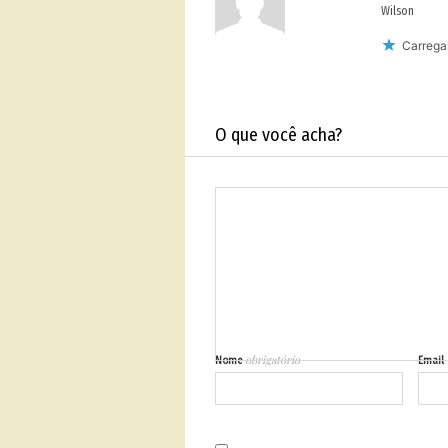
Wilson
Carregan
O que você acha?
obrigatório
Nome
Email