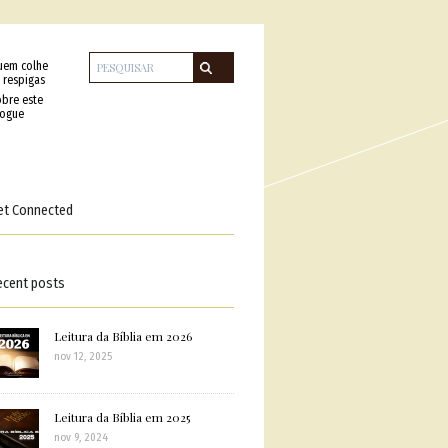
uem colhe
 respigas
bre este
logue
et Connected
ecent posts
Leitura da Bíblia em 2026
nov 12, 2025
Leitura da Bíblia em 2025
nov 9, 2024