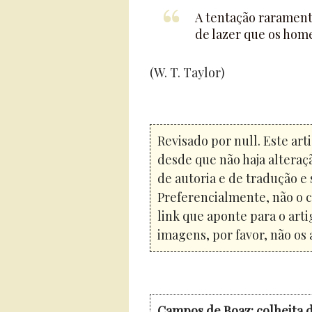
A tentação rarament
de lazer que os hom
(W. T. Taylor)
Revisado por null. Este art
desde que não haja alteraç
de autoria e de tradução e 
Preferencialmente, não o c
link que aponte para o arti
imagens, por favor, não os 
Campos de Boaz: colheita d