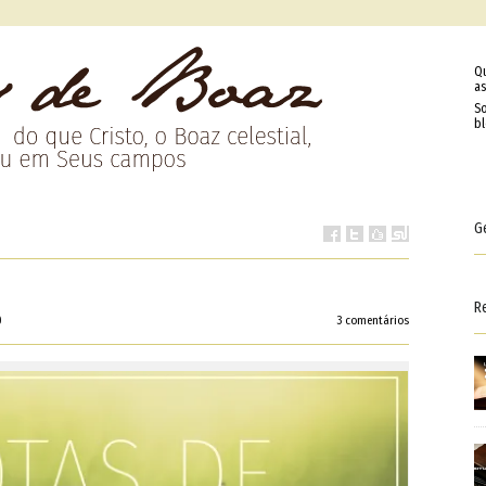
Q
as
So
b
G
R
0
3 comentários