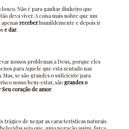
 louco. Não é para ganhar dinheiro que
tão deva viver. A coisa mais nobre que um
é apenas
receber
humildemente e depois ir
os
e dar
.
evar nossos problemas a Deus, porque eles
nos para Aquele que está sentado nas
 Mas, se são grandes o suficiente para
 risco nosso bem-estar, são
grandes o
ar Seu coração de amor
.
s trágico de negar as características naturais
belecidas seja que, uma negação assim, força