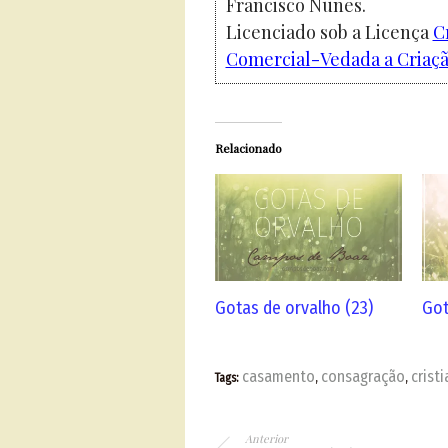
Francisco Nunes.
Licenciado sob a Licença
C
Comercial-Vedada a Criação
Relacionado
Gotas de orvalho (23)
Got
casamento
consagração
crist
Tags:
,
,
Anterior