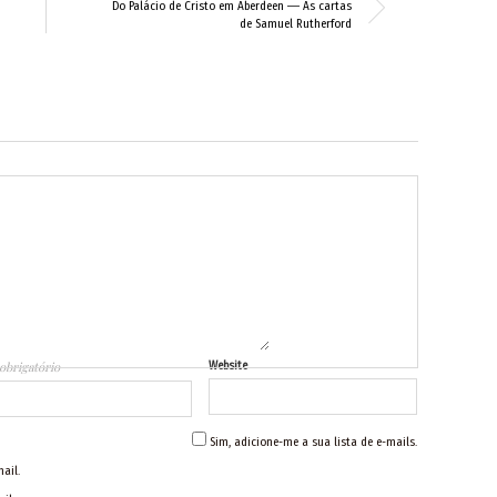
Do Palácio de Cristo em Aberdeen ― As cartas
de Samuel Rutherford
obrigatório
Website
Sim, adicione-me a sua lista de e-mails.
ail.