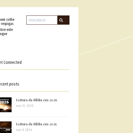
uem colhe
 respigas
bre este
logue
et Connected
ecent posts
Leitura da Bíblia em 2026
nov 12, 2025
Leitura da Bíblia em 2025
nov 9, 2024