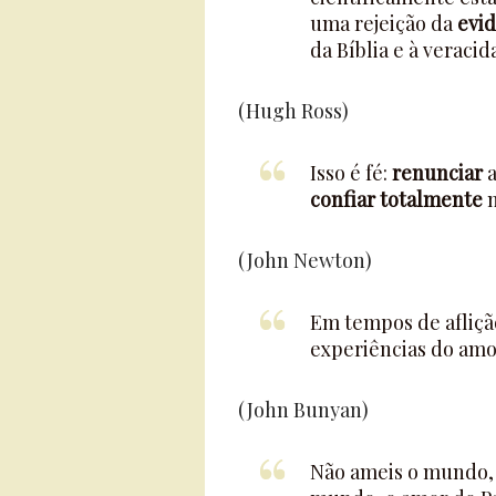
uma rejeição da
evid
da Bíblia e à veraci
(Hugh Ross)
Isso é fé:
renunciar
a
confiar totalmente
n
(John Newton)
Em tempos de afliç
experiências do amo
(John Bunyan)
Não ameis o mundo,