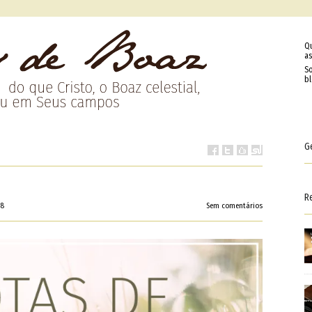
Q
as
So
b
G
R
58
Sem comentários