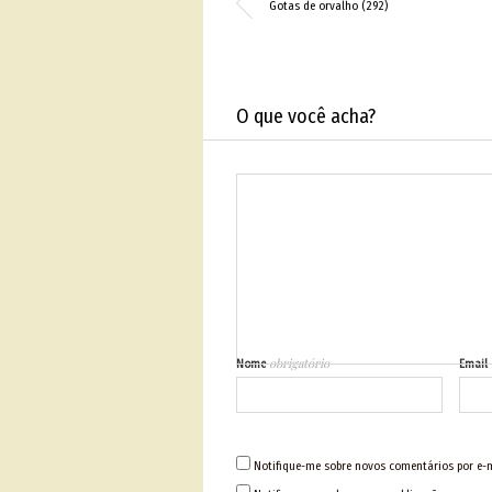
Gotas de orvalho (292)
O que você acha?
obrigatório
Nome
Email
Notifique-me sobre novos comentários por e-m