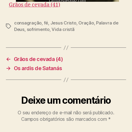
Grãos de cevada (41)
consagração
,
fé
,
Jesus Cristo
,
Oração
,
Palavra de
T
Deus
,
sofrimento
,
Vida cristã
a
g
s
←
Grãos de cevada (4)
→
Os ardis de Satanás
Deixe um comentário
O seu endereço de e-mail não será publicado.
Campos obrigatórios são marcados com
*