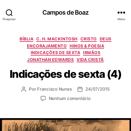
Campos de Boaz
Pesquisar
Menu
C
BÍBLIA
C. H. MACKINTOSH
CRISTO
DEUS
a
ENCORAJAMENTO
HINOS & POESIA
t
INDICAÇÕES DE SEXTA
IRMÃOS
e
JONATHAN EDWARDS
VIDA CRISTÃ
g
o
Indicações de sexta (4)
r
i
a
Por
Francisco Nunes
24/07/2015
A
D
s
u
a
e
Nenhum comentário
t
t
m
o
a
I
r
d
n
d
e
d
o
p
i