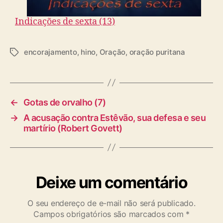
Indicações de sexta (13)
encorajamento
,
hino
,
Oração
,
oração puritana
T
a
g
s
←
Gotas de orvalho (7)
→
A acusação contra Estêvão, sua defesa e seu
martírio (Robert Govett)
Deixe um comentário
O seu endereço de e-mail não será publicado.
Campos obrigatórios são marcados com
*