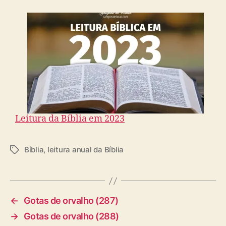
Leitura da Bíblia em 2023
Bíblia
,
leitura anual da Bíblia
T
a
g
s
←
Gotas de orvalho (287)
→
Gotas de orvalho (288)