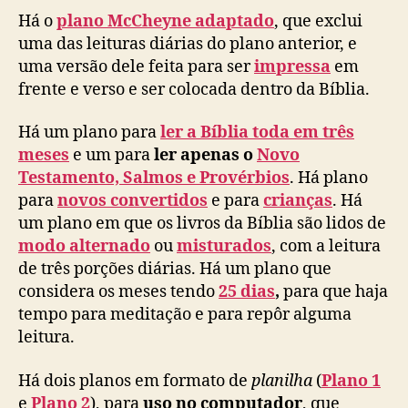
Há o
plano McCheyne adaptado
, que exclui
uma das leituras diárias do plano anterior, e
uma versão dele feita para ser
impressa
em
frente e verso e ser colocada dentro da Bíblia.
Há um plano para
ler a Bíblia toda em três
meses
e um para
ler apenas o
Novo
Testamento, Salmos e Provérbios
. Há plano
para
novos convertidos
e para
crianças
. Há
um plano em que os livros da Bíblia são lidos de
modo alternado
ou
misturados
, com a leitura
de três porções diárias. Há um plano que
considera os meses tendo
25 dias
,
para que haja
tempo para meditação e para repôr alguma
leitura.
Há dois planos em formato de
planilha
(
Plano 1
e
Plano 2
), para
uso no computador
, que