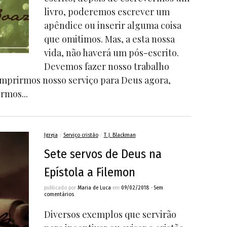
livro, poderemos escrever um
apêndice ou inserir alguma coisa
que omitimos. Mas, a esta nossa
vida, não haverá um pós-escrito.
Devemos fazer nosso trabalho
umprirmos nosso serviço para Deus agora,
rmos...
Igreja
/
Serviço cristão
/
T. J. Blackman
Sete servos de Deus na
Epístola a Filemon
publicado por
Maria de Luca
em
09/02/2018
•
Sem
comentários
Diversos exemplos que servirão