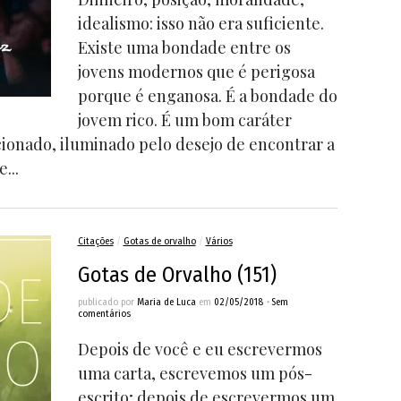
idealismo: isso não era suficiente.
Existe uma bondade entre os
jovens modernos que é perigosa
porque é enganosa. É a bondade do
jovem rico. É um bom caráter
ionado, iluminado pelo desejo de encontrar a
...
Citações
/
Gotas de orvalho
/
Vários
Gotas de Orvalho (151)
publicado por
Maria de Luca
em
02/05/2018
•
Sem
comentários
Depois de você e eu escrevermos
uma carta, escrevemos um pós-
escrito; depois de escrevermos um