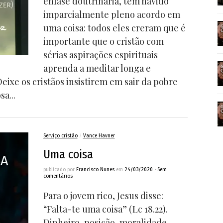
ênfase doutrinária, tem havido
imparcialmente pleno acordo em
uma coisa: todos eles creram que é
importante que o cristão com
sérias aspirações espirituais
aprenda a meditar longa e
xe os cristãos insistirem em sair da pobre
a...
Serviço cristão
/
Vance Havner
Uma coisa
publicado por
Francisco Nunes
em
24/03/2020
•
Sem
comentários
Para o jovem rico, Jesus disse:
“Falta-te uma coisa” (Lc 18.22).
Dinheiro, posição, moralidade,