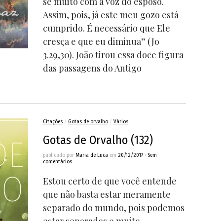
se muito com a voz do esposo.
Assim, pois, já este meu gozo está
cumprido. É necessário que Ele
cresça e que eu diminua” (Jo
3.29,30). João tirou essa doce figura
das passagens do Antigo
Citações
/
Gotas de orvalho
/
Vários
Gotas de Orvalho (132)
publicado por
Maria de Luca
em
20/12/2017
•
Sem
comentários
Estou certo de que você entende
que não basta estar meramente
separado do mundo, pois podemos