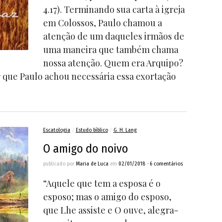
4.17). Terminando sua carta à igreja
em Colossos, Paulo chamou a
atenção de um daqueles irmãos de
uma maneira que também chama
nossa atenção. Quem era Arquipo?
r que Paulo achou necessária essa exortação
Escatologia
/
Estudo bíblico
/
G. H. Lang
O amigo do noivo
publicado por
Maria de Luca
em
02/01/2018
•
6 comentários
“Aquele que tem a esposa é o
esposo; mas o amigo do esposo,
que Lhe assiste e O ouve, alegra-