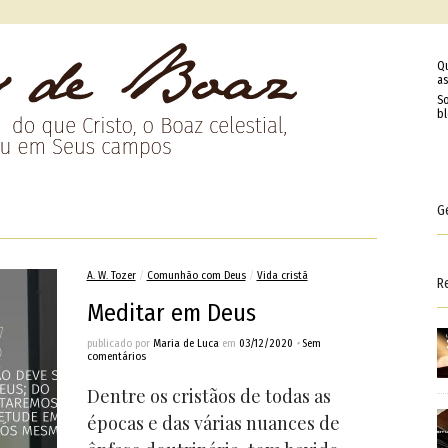
Q
as
So
b
G
A. W. Tozer
/
Comunhão com Deus
/
Vida cristã
R
Meditar em Deus
publicado por
Maria de Luca
em
03/12/2020
•
Sem
comentários
Dentre os cristãos de todas as
épocas e das várias nuances de