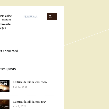
uem colhe
 respigas
bre este
logue
et Connected
ecent posts
Leitura da Bíblia em 2026
nov 12, 2025
Leitura da Bíblia em 2025
nov 9, 2024