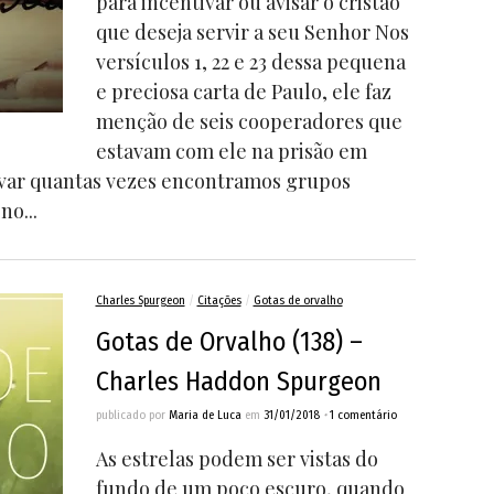
para incentivar ou avisar o cristão
que deseja servir a seu Senhor Nos
versículos 1, 22 e 23 dessa pequena
e preciosa carta de Paulo, ele faz
menção de seis cooperadores que
estavam com ele na prisão em
rvar quantas vezes encontramos grupos
no...
Charles Spurgeon
/
Citações
/
Gotas de orvalho
Gotas de Orvalho (138) –
Charles Haddon Spurgeon
publicado por
Maria de Luca
em
31/01/2018
•
1 comentário
As estrelas podem ser vistas do
fundo de um poço escuro, quando