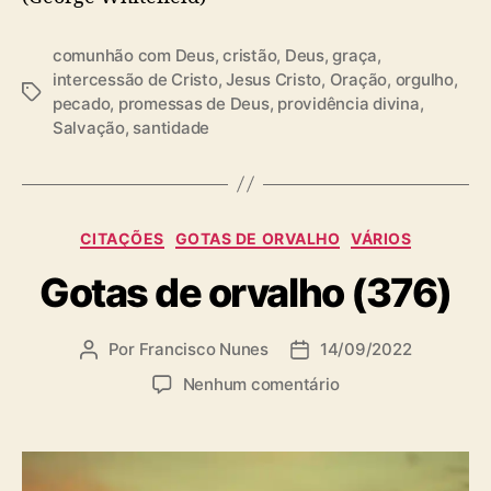
comunhão com Deus
,
cristão
,
Deus
,
graça
,
intercessão de Cristo
,
Jesus Cristo
,
Oração
,
orgulho
,
T
pecado
,
promessas de Deus
,
providência divina
,
a
Salvação
,
santidade
g
s
C
CITAÇÕES
GOTAS DE ORVALHO
VÁRIOS
a
Gotas de orvalho (376)
t
e
g
Por
Francisco Nunes
14/09/2022
A
D
o
u
a
r
e
Nenhum comentário
t
t
i
m
o
a
a
G
r
d
s
o
d
e
t