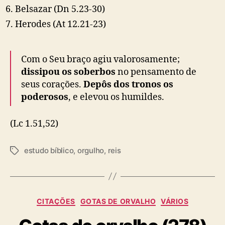
Belsazar
(Dn 5.23-30)
Herodes
(At 12.21-23)
Com o Seu braço agiu valorosamente;
dissipou os soberbos
no pensamento de
seus corações.
Depôs dos tronos os
poderosos
, e elevou os humildes.
(Lc 1.51,52)
estudo bíblico
,
orgulho
,
reis
T
a
g
s
C
CITAÇÕES
GOTAS DE ORVALHO
VÁRIOS
a
t