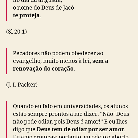
no dia da angústia;
o nome do Deus de Jacó
te proteja
.
(Sl 20.1)
Pecadores não podem obedecer ao
evangelho, muito menos à lei,
sem a
renovação do coração
.
(J. I. Packer)
Quando eu falo em universidades, os alunos
estão sempre prontos a me dizer: “Não! Deus
não pode odiar, pois Deus é amor!” E eu lhes
digo que
Deus tem de odiar por ser amor
.
Eu amo crianças; portanto, eu odeio o aborto.