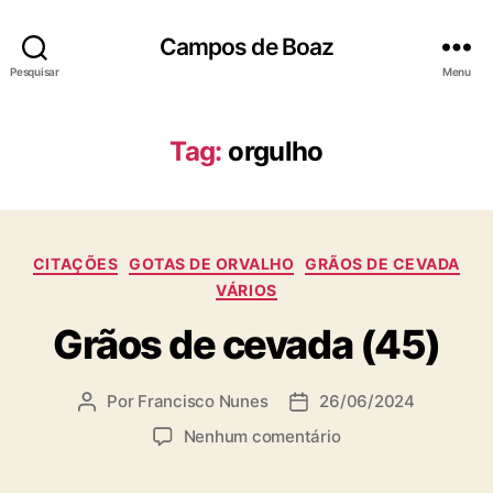
Campos de Boaz
Pesquisar
Menu
Tag:
orgulho
C
CITAÇÕES
GOTAS DE ORVALHO
GRÃOS DE CEVADA
a
VÁRIOS
t
Grãos de cevada (45)
e
g
o
Por
Francisco Nunes
26/06/2024
A
D
r
u
a
i
e
Nenhum comentário
t
t
a
m
o
a
s
G