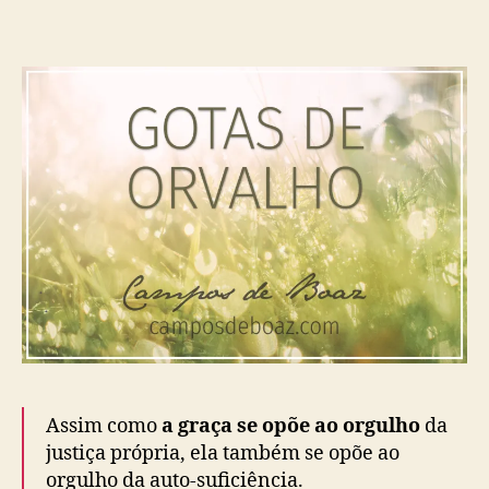
2
7
8
)
Assim como
a graça se opõe ao orgulho
da
justiça própria, ela também se opõe ao
orgulho da auto-suficiência.