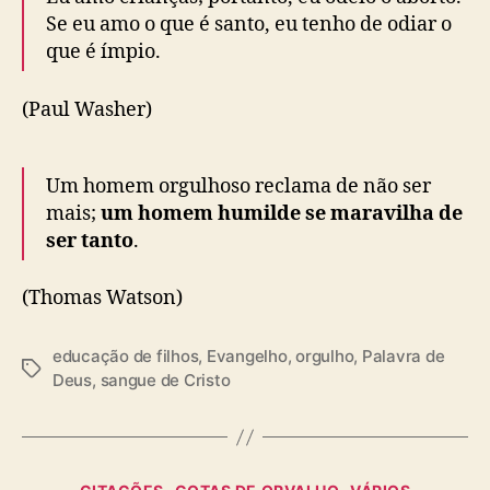
Se eu amo o que é santo, eu tenho de odiar o
que é ímpio.
(Paul Washer)
Um homem orgulhoso reclama de não ser
mais;
um homem humilde se maravilha de
ser tanto
.
(Thomas Watson)
educação de filhos
,
Evangelho
,
orgulho
,
Palavra de
T
Deus
,
sangue de Cristo
a
g
s
C