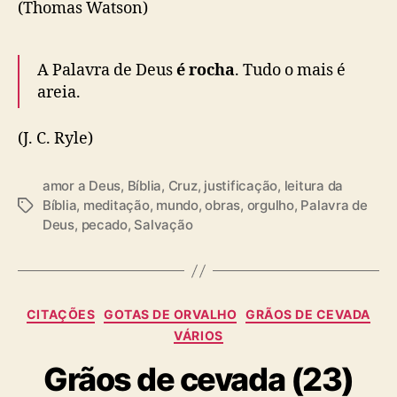
(Thomas Watson)
A Palavra de Deus
é rocha
. Tudo o mais é
areia.
(J. C. Ryle)
amor a Deus
,
Bíblia
,
Cruz
,
justificação
,
leitura da
Bíblia
,
meditação
,
mundo
,
obras
,
orgulho
,
Palavra de
T
Deus
,
pecado
,
Salvação
a
g
s
C
CITAÇÕES
GOTAS DE ORVALHO
GRÃOS DE CEVADA
a
VÁRIOS
t
Grãos de cevada (23)
e
g