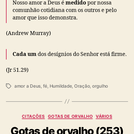
Nosso amor a Deus é
medido
por nossa
comunhão cotidiana com os outros e pelo
amor que isso demonstra.
(Andrew Murray)
Cada um
dos desígnios do
Senhor
está firme.
(Jr 51.29)
amor a Deus
,
fé
,
Humildade
,
Oração
,
orgulho
T
a
g
s
C
CITAÇÕES
GOTAS DE ORVALHO
VÁRIOS
a
Gotas de orvalho (253)
t