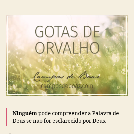
5
3
)
Ninguém
pode compreender a Palavra de
Deus se não for esclarecido por Deus.