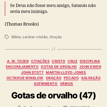
Se Deus não fosse meu amigo, Satanás não
seria meu inimigo.
(Thomas Brooks)
Bíblia
,
caráter cristão
,
Oração
T
a
g
s
C
A. W. TOZER
CITAÇÕES
CRISTO
CRUZ
DISCIPLINA
a
ENCORAJAMENTO
GOTAS DE ORVALHO
JOHN OWEN
t
JOHN STOTT
MARTIN LLOYD-JONES
e
OCTAVIUS WINSLOW
ORAÇÃO
PECADO
SALVAÇÃO
g
SOFRIMENTO
VÁRIOS
o
r
Gotas de orvalho (47)
i
a