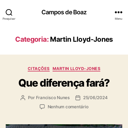
Campos de Boaz
Pesquisar
Menu
Categoria:
Martin Lloyd-Jones
C
CITAÇÕES
MARTIN LLOYD-JONES
a
Que diferença fará?
t
e
g
Por
Francisco Nunes
25/06/2024
A
D
o
u
a
r
e
Nenhum comentário
t
t
i
m
o
a
a
Q
r
d
s
u