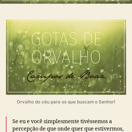
Cedo de manhã, o orvalho do céu!
–
M
a
r
t
y
n
L
l
o
y
d
-
J
o
Orvalho do céu para os que buscam o Senhor!
n
e
s
Se eu e você simplesmente tivéssemos a
(
percepção de que onde quer que estivermos,
1