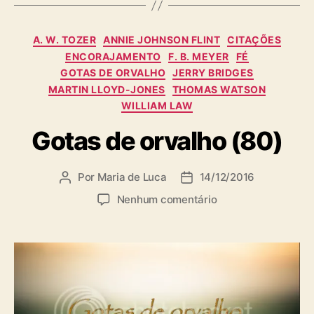
g
s
C
A. W. TOZER
ANNIE JOHNSON FLINT
CITAÇÕES
a
ENCORAJAMENTO
F. B. MEYER
FÉ
t
GOTAS DE ORVALHO
JERRY BRIDGES
e
MARTIN LLOYD-JONES
THOMAS WATSON
g
WILLIAM LAW
o
r
Gotas de orvalho (80)
i
a
s
Por
Maria de Luca
14/12/2016
A
D
u
a
e
Nenhum comentário
t
t
m
o
a
G
r
d
o
d
e
t
o
p
a
p
u
s
o
b
d