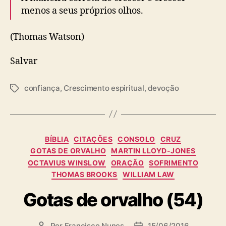
menos a seus próprios olhos.
(Thomas Watson)
Salvar
confiança
,
Crescimento espiritual
,
devoção
T
a
g
s
C
BÍBLIA
CITAÇÕES
CONSOLO
CRUZ
a
GOTAS DE ORVALHO
MARTIN LLOYD-JONES
t
OCTAVIUS WINSLOW
ORAÇÃO
SOFRIMENTO
e
THOMAS BROOKS
WILLIAM LAW
g
o
Gotas de orvalho (54)
r
i
a
Por
Francisco Nunes
15/06/2016