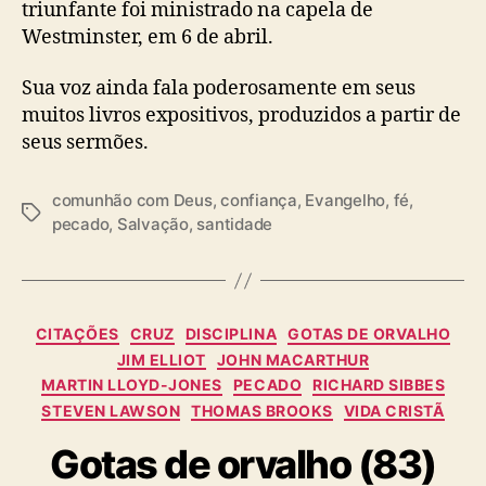
triunfante foi ministrado na capela de
Westminster, em 6 de abril.
Sua voz ainda fala poderosamente em seus
muitos livros expositivos, produzidos a partir de
seus sermões.
comunhão com Deus
,
confiança
,
Evangelho
,
fé
,
T
pecado
,
Salvação
,
santidade
a
g
s
C
CITAÇÕES
CRUZ
DISCIPLINA
GOTAS DE ORVALHO
a
JIM ELLIOT
JOHN MACARTHUR
t
MARTIN LLOYD-JONES
PECADO
RICHARD SIBBES
e
STEVEN LAWSON
THOMAS BROOKS
VIDA CRISTÃ
g
o
Gotas de orvalho (83)
r