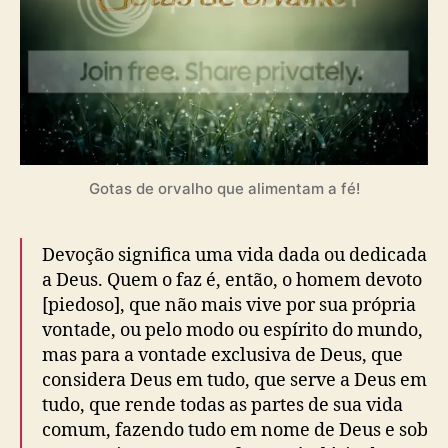
s
l
e
t
i
o
c
r
a
v
ç
a
ã
l
o
h
o
(
Gotas de orvalho que alimentam a fé!
8
0
)
Devoção significa uma vida dada ou dedicada
a Deus. Quem o faz é, então, o homem devoto
[piedoso], que não mais vive por sua própria
vontade, ou pelo modo ou espírito do mundo,
mas para a vontade exclusiva de Deus, que
considera Deus em tudo, que serve a Deus em
tudo, que rende todas as partes de sua vida
comum, fazendo tudo em nome de Deus e sob