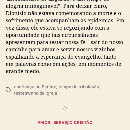
alegria inimaginável”. Para deixar claro,
Dionísio não estava comemorando a morte e o
sofrimento que acompanham as epidemias. Em
vez disso, ele estava se regozijando com a
oportunidade que tais circunstâncias
apresentam para testar nossa fé – sair do nosso
caminho para amar e servir nossos vizinhos,
espalhando a esperança do evangelho, tanto
em palavras como em ações, em momentos de
grande medo.
confiança no Senhor
,
tempo de tribulação
,
T
testemunho da igreja
a
g
s
C
AMOR
SERVIÇO CRISTÃO
a