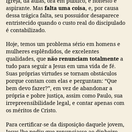
igreja, dá aulas, ora em público, é honesto e
aspirante. Mas
falta uma coisa
, e, por causa
dessa trágica falta, seu possuidor desaparece
entristecido quando o custo real do discipulado
é contabilizado.
Hoje, temos um problema sério em homens e
mulheres esplêndidos, de excelentes
qualidades, que
não renunciam totalmente
a
tudo para seguir a Jesus em uma vida de fé.
Suas próprias virtudes se tornam obstáculos
porque contam com elas e perguntam: “Que
bem devo fazer?”, em vez de abandonar a
própria e pobre justiça, assim como Paulo, sua
irrepreensibilidade legal, e contar apenas com
os méritos de Cristo.
Para certificar-se da disposição daquele jovem,
Jesus lhe pediu que renunciasse ao dinheiro,