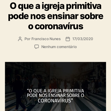
O que a igreja primitiva
t
e
pode nos ensinar sobre
g
o
o coronavírus
r
i
a
Por
Francisco Nunes
17/03/2020
A
D
s
u
a
e
Nenhum comentário
t
t
m
o
a
O
r
d
q
d
e
u
o
p
e
p
u
a
o
b
i
s
l
g
t
i
r
c
e
a
j
ç