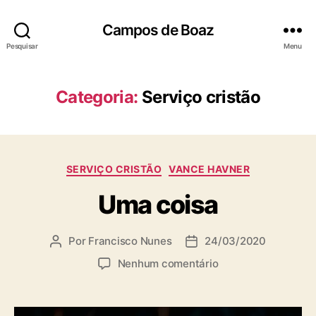
Campos de Boaz
Pesquisar
Menu
Categoria:
Serviço cristão
C
SERVIÇO CRISTÃO
VANCE HAVNER
a
Uma coisa
t
e
g
Por
Francisco Nunes
24/03/2020
A
D
o
u
a
r
e
Nenhum comentário
t
t
i
m
o
a
a
U
r
d
s
m