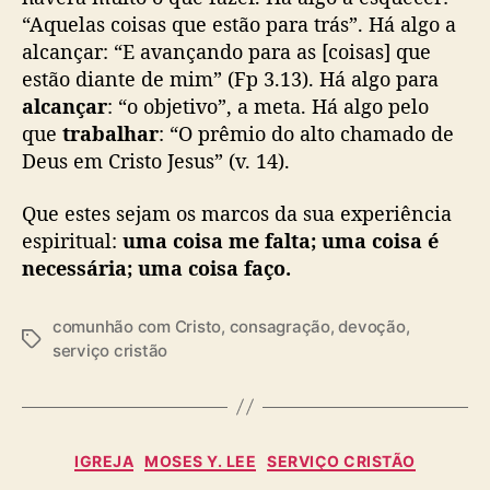
“Aquelas coisas que estão para trás”. Há algo a
alcançar: “E avançando para as [coisas] que
estão diante de mim” (Fp 3.13). Há algo para
alcançar
: “o objetivo”, a meta. Há algo pelo
que
trabalhar
: “O prêmio do alto chamado de
Deus em Cristo Jesus” (v. 14).
Que estes sejam os marcos da sua experiência
espiritual:
uma coisa me falta; uma coisa é
necessária; uma coisa faço.
comunhão com Cristo
,
consagração
,
devoção
,
T
serviço cristão
a
g
s
C
IGREJA
MOSES Y. LEE
SERVIÇO CRISTÃO
a