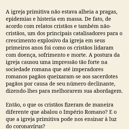
n
A igreja primitiva não estava alheia a pragas,
a
r
epidemias e histeria em massa. De fato, de
s
acordo com relatos cristãos e também não-
o
cristãos, um dos principais catalisadores para o
b
crescimento explosivo da igreja em seus
r
primeiros anos foi como os cristãos lidaram
e
com doença, sofrimento e morte. A postura da
o
igreja causou uma impressão tão forte na
c
o
sociedade romana que até imperadores
r
romanos pagãos queixaram-se aos sacerdotes
o
pagãos por causa de seu número declinante,
n
dizendo-lhes para melhorarem sua abordagem.
a
v
Então, o que os cristãos fizeram de maneira
í
diferente que abalou o Império Romano? E o
r
que a igreja primitiva pode nos ensinar à luz
u
do coronavírus?
s