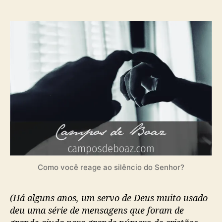
c
a
n
d
a
l
i
z
a
r
Como você reage ao silêncio do Senhor?
(Há alguns anos, um servo de Deus muito usado
deu uma série de mensagens que foram de