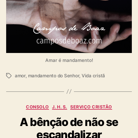
Amar é mandamento!
amor
,
mandamento do Senhor
,
Vida cristã
T
a
g
s
C
CONSOLO
J. H. S.
SERVIÇO CRISTÃO
a
A bênção de não se
t
e
escandalizar
g